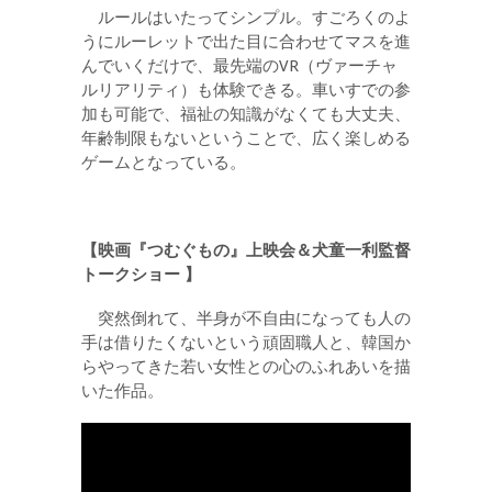
ルールはいたってシンプル。すごろくのよ
うにルーレットで出た目に合わせてマスを進
んでいくだけで、最先端のVR（ヴァーチャ
ルリアリティ）も体験できる。車いすでの参
加も可能で、福祉の知識がなくても大丈夫、
年齢制限もないということで、広く楽しめる
ゲームとなっている。
【映画『つむぐもの』上映会＆犬童一利監督
トークショー 】
突然倒れて、半身が不自由になっても人の
手は借りたくないという頑固職人と、韓国か
らやってきた若い女性との心のふれあいを描
いた作品。