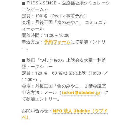
◼︎ THE Six SENSE ～医療福祉系シミュレーシ
ョンゲーム～
定員：100 名（Peatix 事前予約）
会場：丹後王国「食のみやこ」 コミュニテ
ィーホール
開催時間：11:00～16:00
申込方法：
予約フォーム
にて参加エントリ
ー。
◼︎ 映画『つむぐもの』上映会＆犬童一利監
督トークショー
定員：120 名。60 名×2 回の上映（10:00~／
14:00~）。
会場：丹後王国「食のみやこ」 2 階会議室
申込方法：メール（
ticket@ubdobe.jp
）に
て参加エントリー。
お問い合わせ：
NPO 法人 Ubdobe（ウブド
ベ）