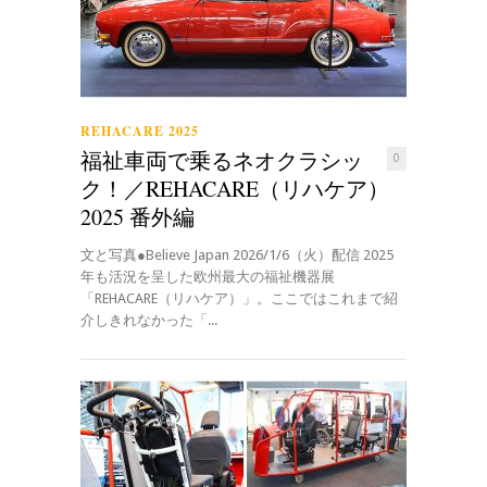
REHACARE 2025
福祉車両で乗るネオクラシッ
0
ク！／REHACARE（リハケア）
2025 番外編
文と写真●Believe Japan 2026/1/6（火）配信 2025
年も活況を呈した欧州最大の福祉機器展
「REHACARE（リハケア）」。ここではこれまで紹
介しきれなかった「...