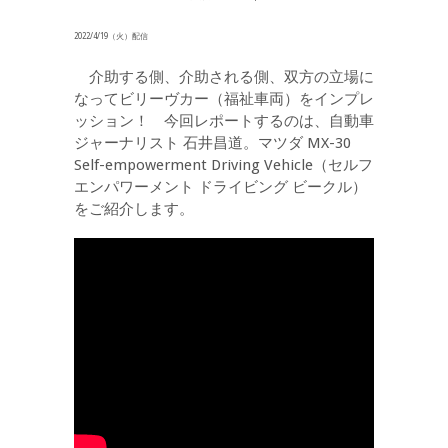
2022/4/19（火）配信
介助する側、介助される側、双方の立場に
なってビリーヴカー（福祉車両）をインプレ
ッション！ 今回レポートするのは、自動車
ジャーナリスト 石井昌道。マツダ MX-30
Self-empowerment Driving Vehicle（セルフ
エンパワーメント ドライビング ビークル）
をご紹介します。