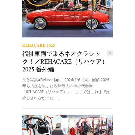
REHACARE 2025
福祉車両で乗るネオクラシッ
0
ク！／REHACARE（リハケア）
2025 番外編
文と写真●Believe Japan 2026/1/6（火）配信 2025
年も活況を呈した欧州最大の福祉機器展
「REHACARE（リハケア）」。ここではこれまで紹
介しきれなかった「...