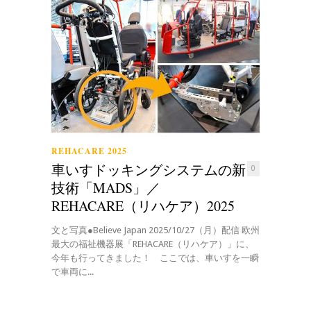
REHACARE 2025
車いすドッキングシステムの新
0
技術「MADS」／
REHACARE（リハケア）2025
文と写真●Believe Japan 2025/10/27（月）配信 欧州
最大の福祉機器展「REHACARE（リハケア）」に、
今年も行ってきました！ ここでは、車いすを一瞬
で車両に...