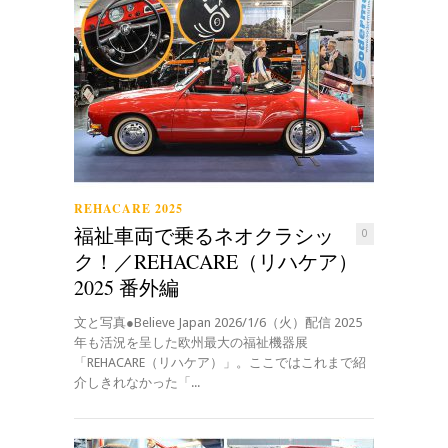
REHACARE 2025
福祉車両で乗るネオクラシッ
0
ク！／REHACARE（リハケア）
2025 番外編
文と写真●Believe Japan 2026/1/6（火）配信 2025
年も活況を呈した欧州最大の福祉機器展
「REHACARE（リハケア）」。ここではこれまで紹
介しきれなかった「...