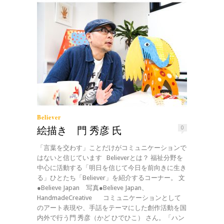
Believer
絵描き 門 秀彦 氏
0
「言葉を交わす」ことだけがコミュニケーションで
はないと信じています Believerとは？ 福祉分野を
中心に活動する「明日を信じて今日を前向きに生き
る」ひとたち「Believer」を紹介するコーナー。 文
●Believe Japan 写真●Believe Japan、
HandmadeCreative コミュニケーションとして
のアート表現や、手話をテーマにした創作活動を国
内外で行う門 秀彦（かど ひでひこ） さん。「ハン