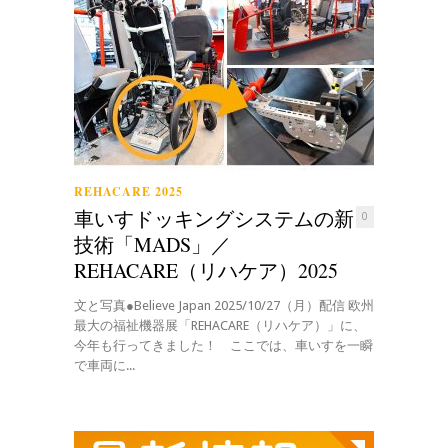
REHACARE 2025
車いすドッキングシステムの新
0
技術「MADS」／
REHACARE（リハケア）2025
文と写真●Believe Japan 2025/10/27（月）配信 欧州
最大の福祉機器展「REHACARE（リハケア）」に、
今年も行ってきました！ ここでは、車いすを一瞬
で車両に...