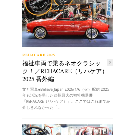
REHACARE 2025
福祉車両で乗るネオクラシッ
0
ク！／REHACARE（リハケア）
2025 番外編
文と写真●Believe Japan 2026/1/6（火）配信 2025
年も活況を呈した欧州最大の福祉機器展
「REHACARE（リハケア）」。ここではこれまで紹
介しきれなかった「...