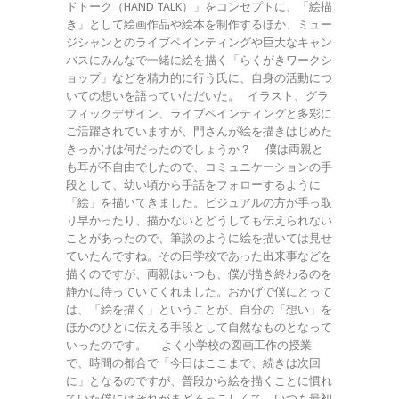
ドトーク（HAND TALK）」をコンセプトに、「絵描
き」として絵画作品や絵本を制作するほか、ミュー
ジシャンとのライブペインティングや巨大なキャン
バスにみんなで一緒に絵を描く「らくがきワークシ
ョップ」などを精力的に行う氏に、自身の活動につ
いての想いを語っていただいた。 イラスト、グラ
フィックデザイン、ライブペインティングと多彩に
ご活躍されていますが、門さんが絵を描きはじめた
きっかけは何だったのでしょうか？ 僕は両親と
も耳が不自由でしたので、コミュニケーションの手
段として、幼い頃から手話をフォローするように
「絵」を描いてきました。ビジュアルの方が手っ取
り早かったり、描かないとどうしても伝えられない
ことがあったので、筆談のように絵を描いては見せ
ていたんですね。その日学校であった出来事などを
描くのですが、両親はいつも、僕が描き終わるのを
静かに待っていてくれました。おかげで僕にとって
は、「絵を描く」ということが、自分の「想い」を
ほかのひとに伝える手段として自然なものとなって
いったのです。 よく小学校の図画工作の授業
で、時間の都合で「今日はここまで、続きは次回
に」となるのですが、普段から絵を描くことに慣れ
ていた僕にはそれがまどろっこしくて、いつも最初