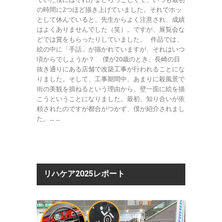
の時間に2つほど描き上げていました。それでホッ
として休んでいると、先生からよく注意され、成績
はよくありませんでした（笑）。ですが、展覧会な
どでは賞をもらったりしていました。 作品では、
絵の中に「手話」が描かれていますが、それはいつ
頃からでしょうか？ 僕が20歳のとき、長崎の目
抜き通りにある店舗で改築工事が行われることにな
りました。そして、工事期間中、あまりに殺風景で
街の美観を損ねるという理由から、壁一面に絵を描
こうということになりました。最初、知り合いが依
頼されたのですが都合がつかず、僕が紹介されまし
た。... ...
リハケア2025レポート