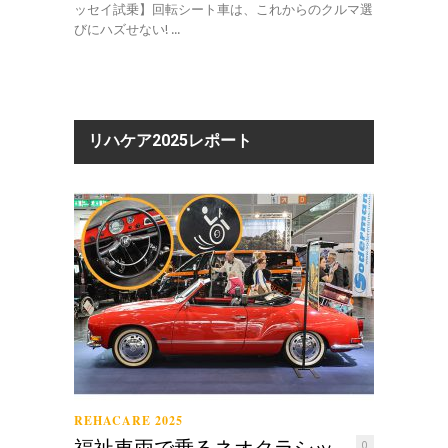
ッセイ試乗】回転シート車は、これからのクルマ選
びにハズせない! ...
リハケア2025レポート
REHACARE 2025
福祉車両で乗るネオクラシッ
0