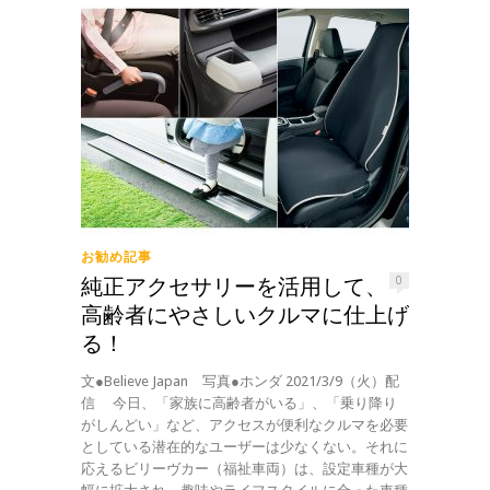
お勧め記事
純正アクセサリーを活用して、
0
高齢者にやさしいクルマに仕上げ
る！
文●Believe Japan 写真●ホンダ 2021/3/9（火）配
信 今日、「家族に高齢者がいる」、「乗り降り
がしんどい」など、アクセスが便利なクルマを必要
としている潜在的なユーザーは少なくない。それに
応えるビリーヴカー（福祉車両）は、設定車種が大