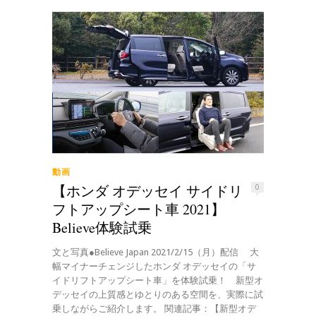
動画
【ホンダ オデッセイ サイドリ
0
フトアップシート車 2021】
Believe体験試乗
文と写真●Believe Japan 2021/2/15（月）配信 大
幅マイナーチェンジしたホンダ オデッセイの「サ
イドリフトアップシート車」を体験試乗！ 新型オ
デッセイの上質感とゆとりのある空間を、実際に試
乗しながらご紹介します。 関連記事：【新型オデ