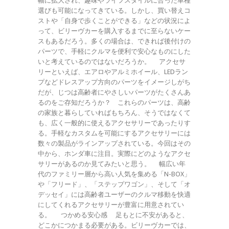
幅に拡大され、趣味やライフスタイルに合った車種
選びも可能になってきている。しかし、買い替えコ
ストや「自身で歩くことができる」などの状況によ
って、ビリーヴカーを購入するまでに至らないケー
スもあるだろう。多くの場合は、できれば後付けの
パーツで、手軽にクルマを便利で安心なものにした
いと考えているのではないだろうか。 アクセサ
リーといえば、エアロやアルミホイール、LEDラン
プなどドレスアップ方向のパーツをイメージしがち
だが、じつは高齢者にやさしいパーツがたくさんあ
るのをご存知だろうか？ これらのパーツは、高齢
の家族と暮らしていればもちろん、そうではなくて
も、広く一般的に使えるアクセサリーであったりす
る。手軽なカスタムを可能にするアクセサリーには
数々の製品がラインアップされている。今回はその
中から、ホンダ車に注目。実際にどのようなアクセ
サリーがあるのか見てみたいと思う。 幅広い年
代のファミリー層から高い人気を集める「N-BOX」
や「フリード」、「ステップワゴン」、そして「オ
デッセイ」には高齢者ユーザーのクルマ移動を快適
にしてくれるアクセサリーが豊富に用意されてい
る。 つかめる安心感 足もとに不安があると、
どこかにつかまる必要がある。ビリーヴカーでは、