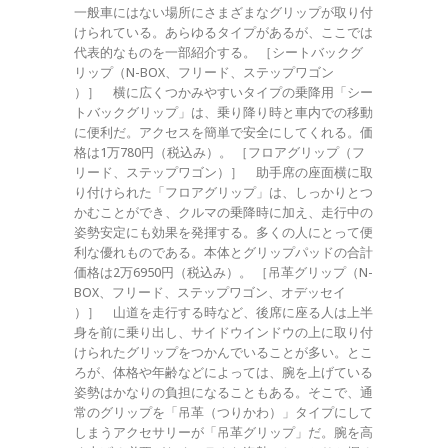
一般車にはない場所にさまざまなグリップが取り付
けられている。あらゆるタイプがあるが、ここでは
代表的なものを一部紹介する。 ［シートバックグ
リップ（N-BOX、フリード、ステップワゴン
）］ 横に広くつかみやすいタイプの乗降用「シー
トバックグリップ」は、乗り降り時と車内での移動
に便利だ。アクセスを簡単で安全にしてくれる。価
格は1万780円（税込み）。 ［フロアグリップ（フ
リード、ステップワゴン）］ 助手席の座面横に取
り付けられた「フロアグリップ」は、しっかりとつ
かむことができ、クルマの乗降時に加え、走行中の
姿勢安定にも効果を発揮する。多くの人にとって便
利な優れものである。本体とグリップパッドの合計
価格は2万6950円（税込み）。 ［吊革グリップ（N-
BOX、フリード、ステップワゴン、オデッセイ
）］ 山道を走行する時など、後席に座る人は上半
身を前に乗り出し、サイドウインドウの上に取り付
けられたグリップをつかんでいることが多い。とこ
ろが、体格や年齢などによっては、腕を上げている
姿勢はかなりの負担になることもある。そこで、通
常のグリップを「吊革（つりかわ）」タイプにして
しまうアクセサリーが「吊革グリップ」だ。腕を高