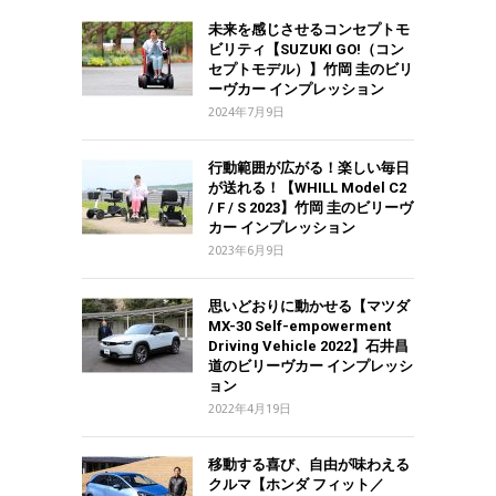
未来を感じさせるコンセプトモ
ビリティ【SUZUKI GO!（コン
セプトモデル）】竹岡 圭のビリ
ーヴカー インプレッション
2024年7月9日
行動範囲が広がる！楽しい毎日
が送れる！【WHILL Model C2
/ F / S 2023】竹岡 圭のビリーヴ
カー インプレッション
2023年6月9日
思いどおりに動かせる【マツダ
MX-30 Self-empowerment
Driving Vehicle 2022】石井昌
道のビリーヴカー インプレッシ
ョン
2022年4月19日
移動する喜び、自由が味わえる
クルマ【ホンダ フィット／