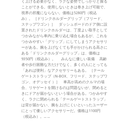
く上げる必要がなく、ラクな姿勢でしっかりと握る
ことができる。使用しないときは巻き上げ可能で、
視界の邪魔にならない。価格は5280円（税込
み）。 ［ドリンクホルダーグリップ（フリード、
ステップワゴン）］ ダッシュボードのドア側に設
置されたドリンクホルダーは、丁度よい取手として
つかみながら車内に乗り込む場合もあるが、これを
つかみやすい「グリップ」にしてしまうアクセサリ
ーがある。腕を上げなくても手がかけられる高さに
ある「ドリンクホルダーグリップ」は、価格は
9350円（税込み）。 みんなに優しい装備 高齢
者や歩行困難な方だけでなく、多くの人にとっても
「あれば便利」なアクセサリーもある。 ［テール
ゲートストラップ（N-BOX、フリード、ステップワ
ゴン、オデッセイ ）］ 車高が高めのクルマの場
合、リヤゲートを開けるのは問題ないが、閉めると
きにドアが届かないという場合がある。つかみやす
く、ラクに閉められる「テールゲートストラップ」
は背が届かない、腕を上げにくいといったユーザー
にとって優しいアクセサリーだ。価格は1100円
（税込み）。... ...