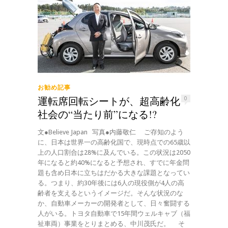
お勧め記事
運転席回転シートが、超高齢化
0
社会の“当たり前”になる!?
文●Believe Japan 写真●内藤敬仁 ご存知のよう
に、日本は世界一の高齢化国で、現時点での65歳以
上の人口割合は28%に及んでいる。この状況は2050
年になると約40%になると予想され、すでに年金問
題も含め日本に立ちはだかる大きな課題となってい
る。つまり、約30年後には6人の現役側が4人の高
齢者を支えるというイメージだ。そんな状況のな
か、自動車メーカーの開発者として、日々奮闘する
人がいる。トヨタ自動車で15年間ウェルキャブ（福
祉車両）事業をとりまとめる、中川茂氏だ。 そ