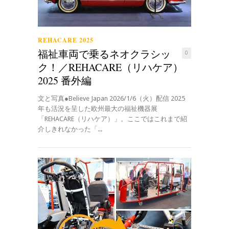
REHACARE 2025
福祉車両で乗るネオクラシッ
0
ク！／REHACARE（リハケア）
2025 番外編
文と写真●Believe Japan 2026/1/6（火）配信 2025
年も活況を呈した欧州最大の福祉機器展
「REHACARE（リハケア）」。ここではこれまで紹
介しきれなかった「...