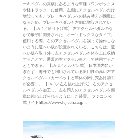
ーキペダルの真横にあるような車種（ワンボックス
や軽トラック）に使用。左側にアクセルペダルだけ
増設しても、ブレーキペダルへの踏み替えが困難に
なるため、ブレーキペダルも左側に増設されてい
る。 【LA-1／吊り下げ式】 左アクセルペダルのな
かで最初に開発された、オーソドックスなタイプ。
使用する際、右のアクセルペダルを誤って操作しな
いように遮へい板が設置されている。こちらは、遮
へい板を取り外し左アクセルペダル本体を上に収納
することで、通常の右アクセル車として使用するこ
ともできる。 【LA-2／オルガン式】 日本国内にか
ぎらず、海外でも利用されている汎用性の高い左ア
クセルペダル（カーペットと車体の床に穴あけ加工
が必要）。 【LA-3／左右跳ね上げ式】 右のアクセ
ルペダルを加工し、左右両方のアクセルペダルを簡
単に跳ね上げられるようにした装置。 フジコン公
式サイトhttps://www.fujicon.co.jp ...