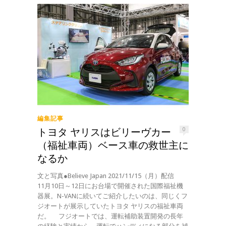
編集記事
トヨタ ヤリスはビリーヴカー
0
（福祉車両）ベース車の救世主に
なるか
文と写真●Believe Japan 2021/11/15（月）配信
11月10日～12日にお台場で開催された国際福祉機
器展。N-VANに続いてご紹介したいのは、同じくフ
ジオートが展示していたトヨタ ヤリスの福祉車両
だ。 フジオートでは、運転補助装置開発の長年