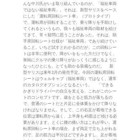
んな中川氏がいま取り組んでいるのが、「福祉車両
ではない福祉車両」。それは、新型ヤリスをベース
にした「運転席回転シート車」（プロトタイプ）
で、運転席が回転することで、乗り降りを手助けし
てくれるというもの。我々も福祉車両の取材を続け
てきて、常々疑問に思うことがあった。それは、助
手席回転シート仕様が「福祉車両」であり続けてい
ること。いちど試すとわかるのだが、この回転シー
トは非常に便利で、障がいをもった方だけでなく、
単純にクルマの乗り降りがおっくうに感じるように
なったひとにも、とても助かる装備なのだ。 新
型ヤリスは来年2月の発売予定。今回の運転席回転
シートはウェルキャブ（福祉車両）ではなく、通常
のカタログオプションとなるという。 「できる
かぎりドライバーの自立を支える、これがこのシー
トのコンセプトです。歳をとると筋力が落ちるの
で、普通のシートだと片足に全体重をかけて降りな
ければなりません。そして、この右足が着地できる
位置は運転席から遠く、上半身も45度ほど傾ける必
要があります。とくに腰の痛い方はこれが辛い。運
転席回転シート車の場合、まず両足で立ち上がれる
ので、足の筋力は半分ほどですみますし、足が着地