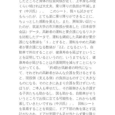
したところと身体の位置関係が近く、上半身も20度
くらい傾ければ大丈夫。乗り降りの負担が半減しま
す（中川氏）」。 このシート、我々も試させて
もらったが、とても楽に乗り降りができることに、
ちょっとした感動を覚えた。また、興味深い話だっ
たのが、筑波大学の市川教授が発表した（日本疫学
会誌）データ。高齢者の運転と要介護になるリスク
を比較したデータで、運転を継続した高齢者が要介
護になる数値を「１」とすると、運転をやめた高齢
者が要介護になる数値が「2.2」となるという。自
動車で外出することが、健康寿命を延ばすというこ
とを証明しているというのだ。いうまでもなく、健
康寿命が延びることは介護期間を減らすことにもつ
ながってくる。 「約4割が高齢者の時代になっ
て、それぞれの高齢者がみんな介護を受けるとする
と、現役側（支える側）の負担はものすごく大きな
ものになる。そのときにあまり介護を受けずにいた
ほうが、ご本人も幸せだし、その親御さんを介護す
る子供たちも助かるし、国も助かる。自動車がそう
いうところでお役に立てる可能性を、これからも模
索していきたいですね（中川氏）」。 回転シート
を装着することを前提に、ドア下部の角を落とす設
計がなされ、ドアが半開でも足が当たらず乗り降り