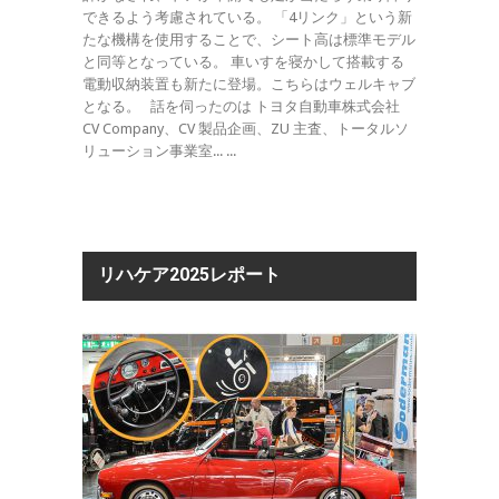
できるよう考慮されている。 「4リンク」という新
たな機構を使用することで、シート高は標準モデル
と同等となっている。 車いすを寝かして搭載する
電動収納装置も新たに登場。こちらはウェルキャブ
となる。 話を伺ったのは トヨタ自動車株式会社
CV Company、CV 製品企画、ZU 主査、トータルソ
リューション事業室... ...
リハケア2025レポート