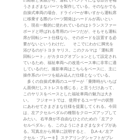
の経験と実績から、運転でハンディになる部分を補
うさまざまなパーツを製作している。そのなかでも
自操式車両の場合、ドライバーが車いすから運転席
に移乗する際のパーツ開発はハードルが高いとい
う。現在一般的に使われているのはトランスファー
ボードと呼ばれる専用のパーツだが、そもそも運転
席が回転シート仕様なら、そのボードを設置する必
要がないというわけだ。 そこでにわかに脚光を
浴びるのがトヨタ ヤリス。このクルマは「運転席
回転シート」がカタログオプションとして設定され
ているため、福祉車両への改造ベース車に非常に適
しているのだ。撮影車両はこちらをベースに、主に
操作系のパーツを組み込んだ仕様となっている。
多くの自操式車両のユーザーが「乗降時がいちば
ん面倒だしストレスを感じる」と言うだけあって、
このヤリスをベースとした福祉車両の魅力は大き
い。 フジオートでは、使用するユーザーの状態
にあわせてさまざまな仕様を提案してくれる。今回
は、左アクセルペダルの種類をクローズアップして
みたい。 右半身が不自由なひとのための「左アク
セルペダル」も、このようにさまざまなタイプがあ
る。写真左から簡単に説明すると、 【LA-4／左ア
クセル・ブレーキ】 ステアリングシャフトがブレ