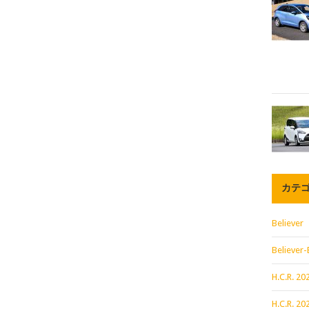
カテ
Believer
Believer-
H.C.R. 
H.C.R. 