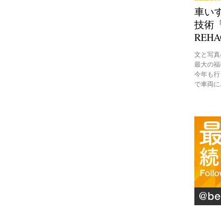
車い
技術「
REH
文と写真●B
最大の福
今年も行
で車両に..