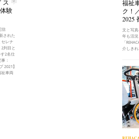
 ス
福祉
0
e体験
ク！／
2025
（月）配信
文と写真●B
刷新された
年も活況
 セレナ
「REH
。2列目と
介しきれな
す2名仕
記事：
 2021】
福祉車両
REHACA