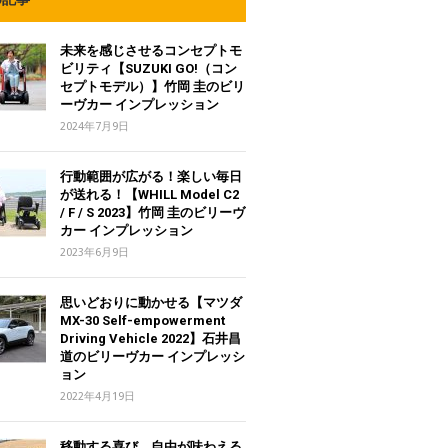
未来を感じさせるコンセプトモ
ビリティ【SUZUKI GO!（コン
セプトモデル）】竹岡 圭のビリ
ーヴカー インプレッション
2024年7月9日
行動範囲が広がる！楽しい毎日
が送れる！【WHILL Model C2
/ F / S 2023】竹岡 圭のビリーヴ
カー インプレッション
2023年6月9日
思いどおりに動かせる【マツダ
MX-30 Self-empowerment
Driving Vehicle 2022】石井昌
道のビリーヴカー インプレッシ
ョン
2022年4月19日
移動する喜び、自由が味わえる