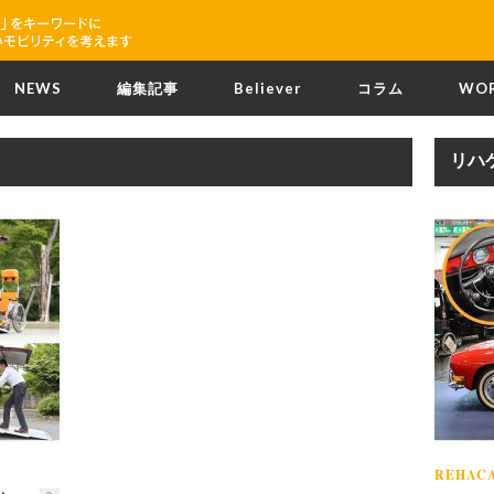
NEWS
編集記事
Believer
コラム
WO
リハ
REHACA