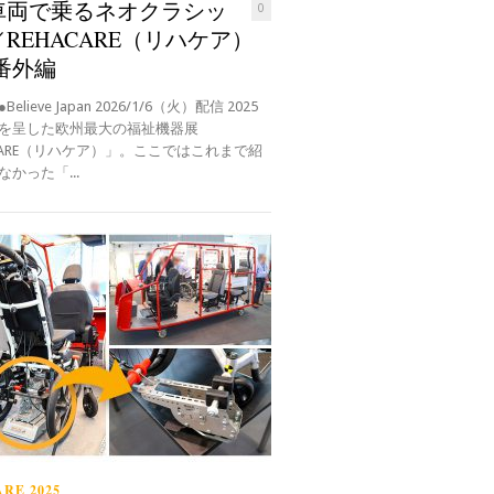
車両で乗るネオクラシッ
0
REHACARE（リハケア）
 番外編
elieve Japan 2026/1/6（火）配信 2025
を呈した欧州最大の福祉機器展
ACARE（リハケア）」。ここではこれまで紹
かった「...
RE 2025