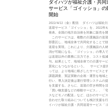
ダイハツが福祉介護・共同
サービス「ゴイッショ」の
開始
2022/4/22（金）配信 ダイハツは福祉
送迎サービス「ゴイッショ」を、2022年4
発表。全国の地方自治体を対象に販売を
このサービスは、複数の介護施設の送迎
部委託し、地域全体で共同化することで
送迎を実現。これにより、介護施設の人
消が可能になる。「ゴイッショ」の導入
は送迎以外の業務に注力でき、コスト低
与。結果として、地域全体での介護サー
質化にもつながるという。 サービス提
っては、より地域に根ざしたサービスと
課題調査、実証実験の企画・運営を地域
行い、導入決定後は運行管理システムの
を支援する。さらに、送迎の空き時間を
「買い物支援などの移動サービス」、「
スなどモノの配送」など、ほかのサービ
合わせた取り組みについても検討支援を行
イハツが福祉介護・共同送迎サービス「