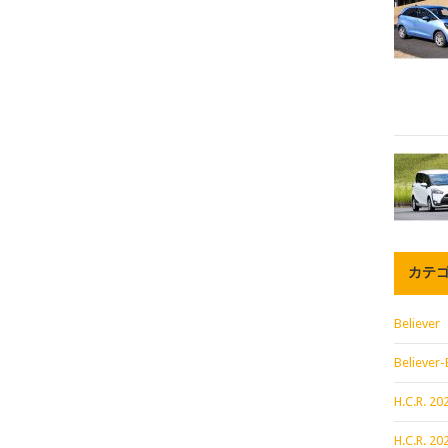
カテ
Believer
Believer-
H.C.R. 
H.C.R. 