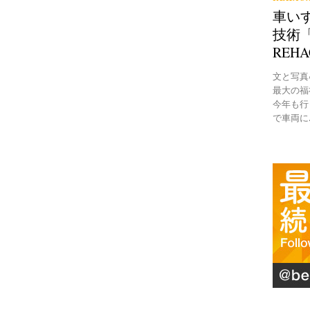
車い
技術「
REH
文と写真●B
最大の福
今年も行
で車両に..