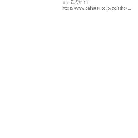
ョ」公式サイト
https://www.daihatsu.co.jp/goissho/ ...