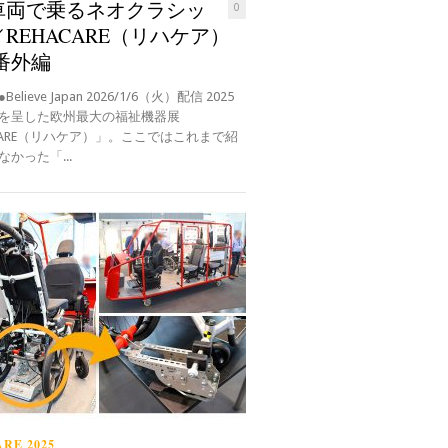
車両で乗るネオクラシッ
0
REHACARE（リハケア）
 番外編
elieve Japan 2026/1/6（火）配信 2025
を呈した欧州最大の福祉機器展
ACARE（リハケア）」。ここではこれまで紹
かった「...
RE 2025