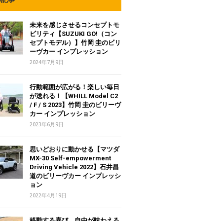
未来を感じさせるコンセプトモ
ビリティ【SUZUKI GO!（コン
セプトモデル）】竹岡 圭のビリ
ーヴカー インプレッション
2024年7月9日
行動範囲が広がる！楽しい毎日
が送れる！【WHILL Model C2
/ F / S 2023】竹岡 圭のビリーヴ
カー インプレッション
2023年6月9日
思いどおりに動かせる【マツダ
MX-30 Self-empowerment
Driving Vehicle 2022】石井昌
道のビリーヴカー インプレッシ
ョン
2022年4月19日
移動する喜び、自由が味わえる