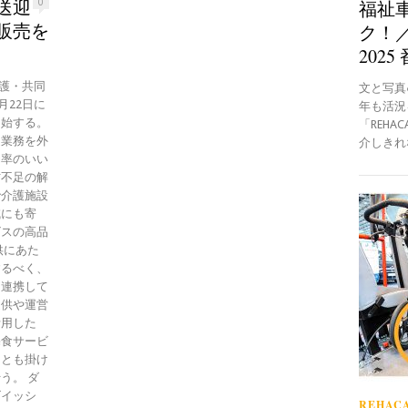
送迎
福祉
0
販売を
ク！／
2025
介護・共同
文と写真●B
月22日に
年も活況
開始する。
「REH
業務を外
介しきれな
効率のいい
材不足の解
で介護施設
減にも寄
ビスの高品
供にあた
するべく、
と連携して
提供や運営
活用した
宅食サービ
スとも掛け
う。 ダ
ゴイッシ
REHACA