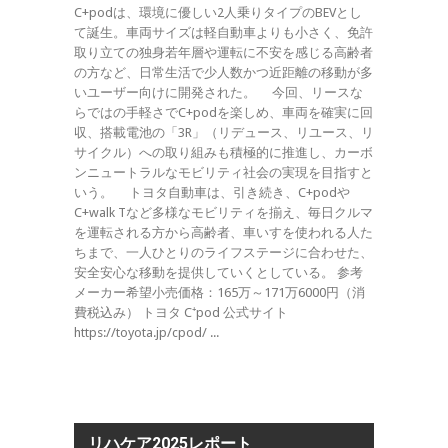
C+podは、環境に優しい2人乗りタイプのBEVとし
て誕生。車両サイズは軽自動車よりも小さく、免許
取り立ての独身若年層や運転に不安を感じる高齢者
の方など、日常生活で少人数かつ近距離の移動が多
いユーザー向けに開発された。 今回、リースな
らではの手軽さでC+podを楽しめ、車両を確実に回
収、搭載電池の「3R」（リデュース、リユース、リ
サイクル）への取り組みも積極的に推進し、カーボ
ンニュートラルなモビリティ社会の実現を目指すと
いう。 トヨタ自動車は、引き続き、C+podや
C+walk Tなど多様なモビリティを揃え、毎日クルマ
を運転される方から高齢者、車いすを使われる人た
ちまで、一人ひとりのライフステージに合わせた、
安全安心な移動を提供していくとしている。 参考
メーカー希望小売価格：165万～171万6000円（消
費税込み） トヨタ C⁺pod 公式サイト
https://toyota.jp/cpod/ ...
リハケア2025レポート