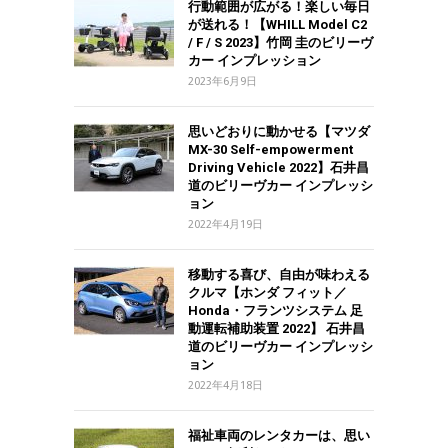
行動範囲が広がる！楽しい毎日
が送れる！【WHILL Model C2
/ F / S 2023】竹岡 圭のビリーヴ
カー インプレッション
2023年6月9日
思いどおりに動かせる【マツダ
MX-30 Self-empowerment
Driving Vehicle 2022】石井昌
道のビリーヴカー インプレッシ
ョン
2022年4月19日
移動する喜び、自由が味わえる
クルマ【ホンダ フィット／
Honda・フランツシステム 足
動運転補助装置 2022】 石井昌
道のビリーヴカー インプレッシ
ョン
2022年4月18日
福祉車両のレンタカーは、思い