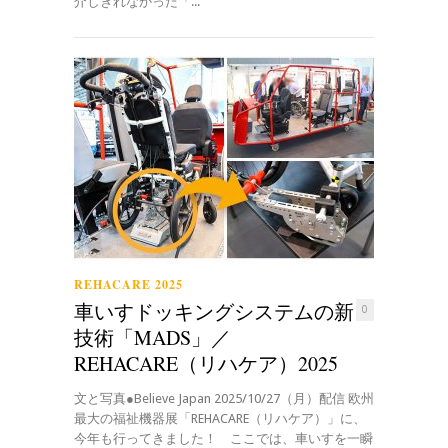
介しきれなかった「...
REHACARE 2025
車いすドッキングシステムの新
0
技術「MADS」／
REHACARE（リハケア）2025
文と写真●Believe Japan 2025/10/27（月）配信 欧州
最大の福祉機器展「REHACARE（リハケア）」に、
今年も行ってきました！ ここでは、車いすを一瞬