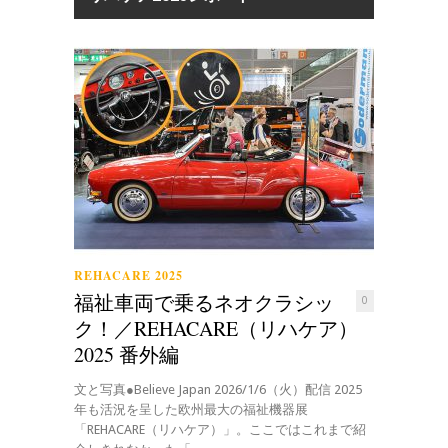
REHACARE 2025
福祉車両で乗るネオクラシッ
0
ク！／REHACARE（リハケア）
2025 番外編
文と写真●Believe Japan 2026/1/6（火）配信 2025
年も活況を呈した欧州最大の福祉機器展
「REHACARE（リハケア）」。ここではこれまで紹