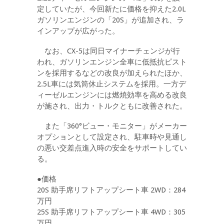
定していたが、今回新たに価格を抑えた2.0L
ガソリンエンジンの「20S」が追加され、ラ
インアップが広がった。
なお、CX-5は同日マイナーチェンジが行
われ、ガソリンエンジン全車に低抵抗ピスト
ンを採用するなどの改良が加えられたほか、
2.5L車には気筒休止システムを採用。一方デ
ィーゼルエンジンには燃焼効率を高める改良
が施され、出力・トルクともに改善された。
また「360°ビュー・モニター」がメーカー
オプションとして設定され、駐車時や見通し
の悪い交差点進入時の安全をサポートしてい
る。
●価格
20S 助手席リフトアップシート車 2WD：284
万円
25S 助手席リフトアップシート車 4WD：305
万円