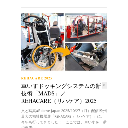
REHACARE 2025
車いすドッキングシステムの新
0
技術「MADS」／
REHACARE（リハケア）2025
文と写真●Believe Japan 2025/10/27（月）配信 欧州
最大の福祉機器展「REHACARE（リハケア）」に、
今年も行ってきました！ ここでは、車いすを一瞬
で車両に...