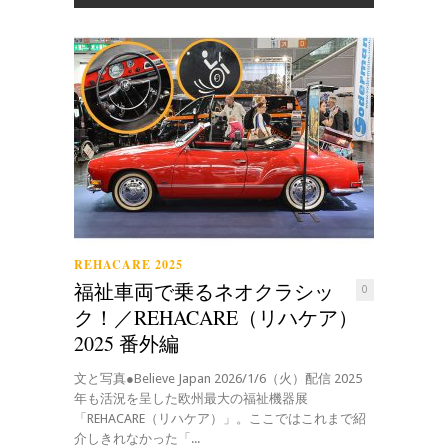
REHACARE 2025
福祉車両で乗るネオクラシッ
0
ク！／REHACARE（リハケア）
2025 番外編
文と写真●Believe Japan 2026/1/6（火）配信 2025
年も活況を呈した欧州最大の福祉機器展
「REHACARE（リハケア）」。ここではこれまで紹
介しきれなかった「...