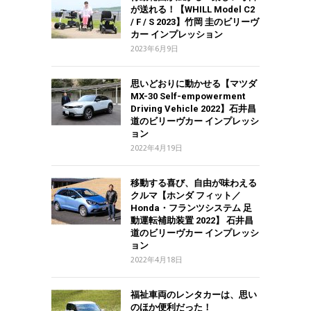
が送れる！【WHILL Model C2
/ F / S 2023】竹岡 圭のビリーヴ
カー インプレッション
2023年6月9日
思いどおりに動かせる【マツダ
MX-30 Self-empowerment
Driving Vehicle 2022】石井昌
道のビリーヴカー インプレッシ
ョン
2022年4月19日
移動する喜び、自由が味わえる
クルマ【ホンダ フィット／
Honda・フランツシステム 足
動運転補助装置 2022】 石井昌
道のビリーヴカー インプレッシ
ョン
2022年4月18日
福祉車両のレンタカーは、思い
のほか便利だった！