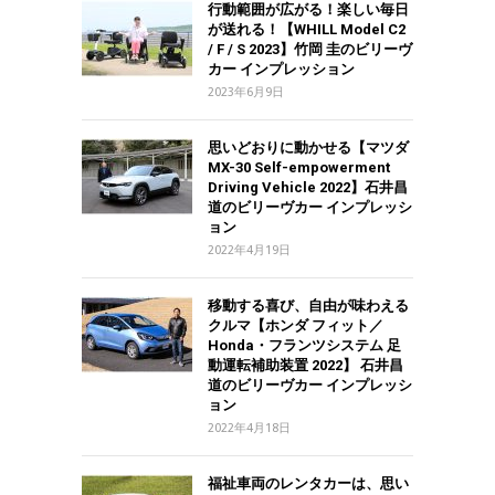
行動範囲が広がる！楽しい毎日
が送れる！【WHILL Model C2
/ F / S 2023】竹岡 圭のビリーヴ
カー インプレッション
2023年6月9日
思いどおりに動かせる【マツダ
MX-30 Self-empowerment
Driving Vehicle 2022】石井昌
道のビリーヴカー インプレッシ
ョン
2022年4月19日
移動する喜び、自由が味わえる
クルマ【ホンダ フィット／
Honda・フランツシステム 足
動運転補助装置 2022】 石井昌
道のビリーヴカー インプレッシ
ョン
2022年4月18日
福祉車両のレンタカーは、思い