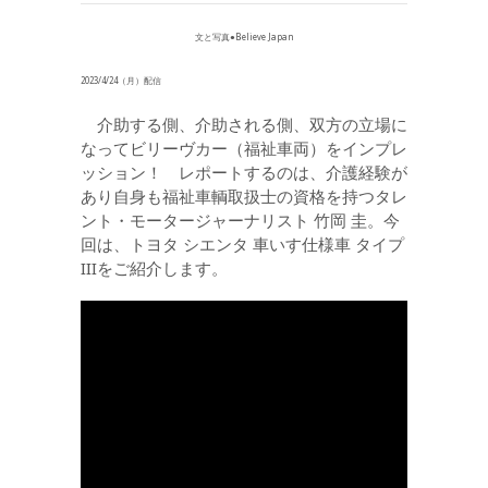
文と写真●Believe Japan
2023/4/24（月）配信
介助する側、介助される側、双方の立場に
なってビリーヴカー（福祉車両）をインプレ
ッション！ レポートするのは、介護経験が
あり自身も福祉車輌取扱士の資格を持つタレ
ント・モータージャーナリスト 竹岡 圭。今
回は、トヨタ シエンタ 車いす仕様車 タイプ
IIIをご紹介します。