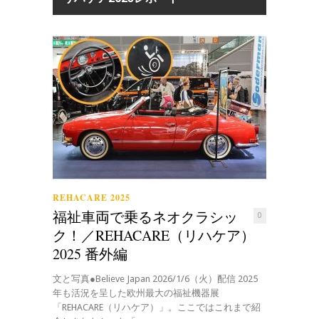
REHACARE 2025
福祉車両で乗るネオクラシッ
0
ク！／REHACARE（リハケア）
2025 番外編
文と写真●Believe Japan 2026/1/6（火）配信 2025
年も活況を呈した欧州最大の福祉機器展
「REHACARE（リハケア）」。ここではこれまで紹