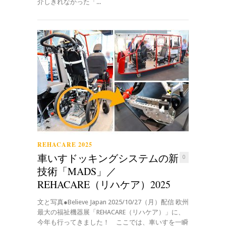
介しきれなかった「...
REHACARE 2025
車いすドッキングシステムの新
0
技術「MADS」／
REHACARE（リハケア）2025
文と写真●Believe Japan 2025/10/27（月）配信 欧州
最大の福祉機器展「REHACARE（リハケア）」に、
今年も行ってきました！ ここでは、車いすを一瞬