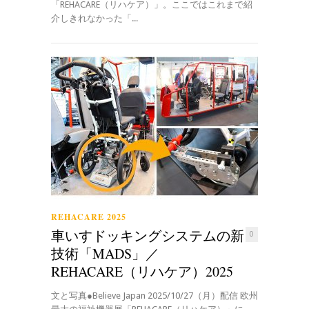
「REHACARE（リハケア）」。ここではこれまで紹
介しきれなかった「...
REHACARE 2025
車いすドッキングシステムの新
0
技術「MADS」／
REHACARE（リハケア）2025
文と写真●Believe Japan 2025/10/27（月）配信 欧州