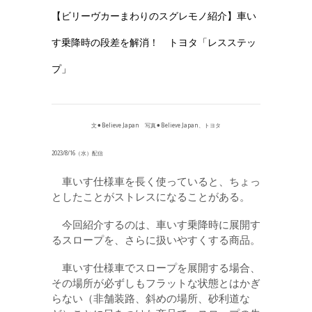
【ビリーヴカーまわりのスグレモノ紹介】車い
す乗降時の段差を解消！ トヨタ「レスステッ
プ」
文⚫︎Believe Japan 写真⚫︎Believe Japan、トヨタ
2023/8/16（水）配信
車いす仕様車を長く使っていると、ちょっ
としたことがストレスになることがある。
今回紹介するのは、車いす乗降時に展開す
るスロープを、さらに扱いやすくする商品。
車いす仕様車でスロープを展開する場合、
その場所が必ずしもフラットな状態とはかぎ
らない（非舗装路、斜めの場所、砂利道な