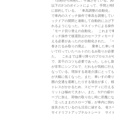
「120秒から60秒に」半減させている。
以下の3つのポイントによって、手間と時
に節約している。 「車高調整の自動化」
で車内のスイッチ操作で車高を調整して
ックドアの開閉と連動して自動的に上げ
れるようになった。※スイッチによる操
「モード切り替えの自動化」 これまで
イッチ操作で後退防止のセーフティモー
える必要があったのが自動化された。 「
巻きだるみ取りの廃止」 乗車した車いす
いて行っていたベルトのたるみ取りが必
た。 これまでは乗り降りのプロセスが
で、若干のコツも必要であった。しかし
が非常にシンプルで、だれもが気軽に行
なっている。増加する老老介護にとって
が大幅に低くなった。また、車いすの乗
囲の交通を遮断したりする場合が多く、
トレスがかかるため、スピーディに行え
リットは極めて大きい。また、9.5°の緩
ープに加え、荷物の取り出し時に邪魔に
「立ったままのスロープ板」が車内に倒
改良されているのも注目に値する。 省ス
サイドリフトアップチルトシート サイ