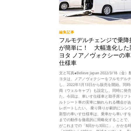
編集記事
フルモデルチェンジで乗降
が簡単に！ 大幅進化した
ヨタ ノア／ヴォクシーの
仕様車
文と写真●Believe Japan 2022/3/18（
ヨタは、ノア／ヴォクシーをフルモデル
し、2022年1月13日から販売を開始。同
両（ウェルキャブ）も設定し、同時に発
た。今回は、車いす仕様車と助手席リフ
ルトシート車の実車に触れられる機会が
レポートしたい。 乗り降りが劇的にシ
新型の車いす仕様車は、乗車から車いす
までの動作を徹底的に簡略化することで
がこれまでの「8回から3回に」、かかる