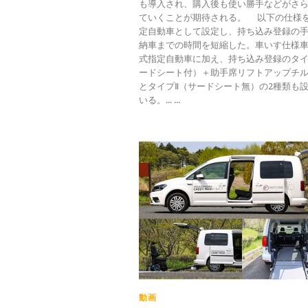
も導入され、購入後も使い勝手などがさ
ていくことが期待される。 以下の仕様
定自動車として設定し、持ち込み登録の
納車までの時間を短縮した。車いす仕様
式指定自動車に加え、持ち込み登録のタイ
ードシート付）＋助手席リフトアップチ
とタイプⅡ（サードシート無）の2種類も
いる。... ...
動画