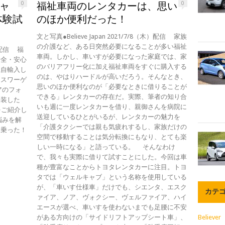
キャ
福祉車両のレンタカーは、思い
0
0
e体験試
のほか便利だった！
文と写真●Believe Japan 2021/7/8（木）配信 家族
の介護など、ある日突然必要になることが多い福祉
月）配信 福
車両。しかし、車いすが必要になった家庭では、家
安全・安心
のバリアフリー化に加え福祉車両をすぐに購入する
独自輸入し
のは、やはりハードルが高いだろう。そんなとき、
クスワーゲ
思いのほか便利なのが「必要なときに借りることが
アのフォ
できる」レンタカーの存在だ。実際、筆者の知り合
架装した
いも週に一度レンタカーを借り、親御さんを病院に
をご紹介し
送迎しているひとがいるが、レンタカーの魅力を
悩みを解
「介護タクシーでは親も気疲れするし、家族だけの
に乗った！
空間で移動することは気分転換にもなり、とても楽
しい一時になる」と語っている。 そんなわけ
で、我々も実際に借りて試すことにした。今回は車
種が豊富なことからトヨタレンタカーに注目。トヨ
タでは「ウェルキャブ」という名称を使用している
が、「車いす仕様車」だけでも、シエンタ、エスク
カテ
ァイア、ノア、ヴォクシー、ヴェルファイア、ハイ
エースが選べ、車いすを使わないまでも足腰に不安
がある方向けの「サイドリフトアップシート車」、
Believer