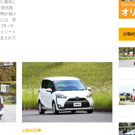
らに進化し
を型式指
手間が省け
車には、型
プⅡ（サ
ルトシート
お勧
設定されて
お勧め記事