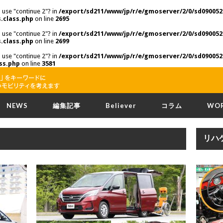
o use "continue 2"? in
/export/sd211/www/jp/r/e/gmoserver/2/0/sd090052
.class.php
on line
2695
o use "continue 2"? in
/export/sd211/www/jp/r/e/gmoserver/2/0/sd090052
.class.php
on line
2699
o use "continue 2"? in
/export/sd211/www/jp/r/e/gmoserver/2/0/sd090052
ss.php
on line
3581
NEWS
編集記事
Believer
コラム
WO
リハ