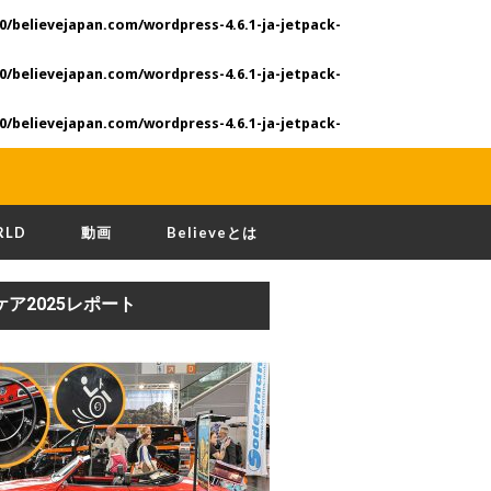
0/believejapan.com/wordpress-4.6.1-ja-jetpack-
0/believejapan.com/wordpress-4.6.1-ja-jetpack-
0/believejapan.com/wordpress-4.6.1-ja-jetpack-
RLD
動画
Believeとは
ケア2025レポート