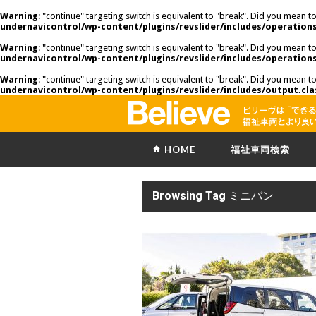
Warning
: "continue" targeting switch is equivalent to "break". Did you mean t
undernavicontrol/wp-content/plugins/revslider/includes/operations
Warning
: "continue" targeting switch is equivalent to "break". Did you mean t
undernavicontrol/wp-content/plugins/revslider/includes/operations
Warning
: "continue" targeting switch is equivalent to "break". Did you mean t
undernavicontrol/wp-content/plugins/revslider/includes/output.cla
HOME
福祉車両検索
Browsing Tag
ミニバン