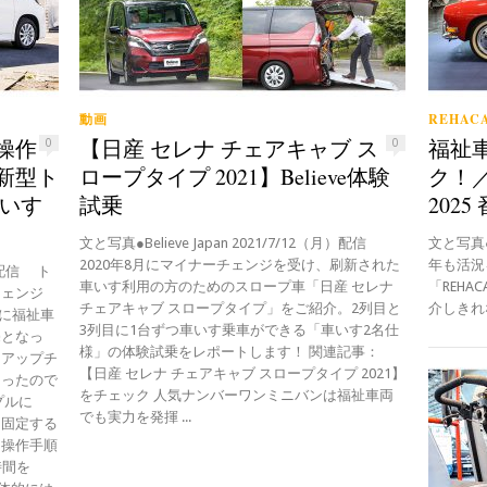
動画
REHACA
操作
【日産 セレナ チェアキャブ ス
福祉
0
0
新型ト
ロープタイプ 2021】Believe体験
ク！／
車いす
試乗
2025
文と写真●Believe Japan 2021/7/12（月）配信
文と写真●B
2020年8月にマイナーチェンジを受け、刷新された
年も活況
金）配信 ト
車いす利用の方のためのスロープ車「日産 セレナ
「REH
チェンジ
チェアキャブ スロープタイプ」をご紹介。2列目と
介しきれな
時に福祉車
3列目に1台ずつ車いす乗車ができる「車いす2名仕
売となっ
様」の体験試乗をレポートします！ 関連記事：
トアップチ
【日産 セレナ チェアキャブ スロープタイプ 2021】
あったので
をチェック 人気ナンバーワンミニバンは福祉車両
ンプルに
でも実力を発揮 ...
を固定する
、操作手順
時間を