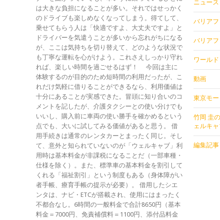
ニュース
は大きな負担になることが多い。それではせっかく
のドライブも楽しめなくなってしまう。得てして、
バリアフリ
乗せてもらう人は「快適ですよ、大丈夫ですよ」と
ドライバーを気遣うことが多いから忘れがちになる
バリアフリ
が、ここは気持ちを切り替えて、どのような状況で
も丁寧な運転を心がけよう。これさえしっかり守れ
ワールド
れば、楽しい時間を過ごせるはず！ 今回は主に
体験するのが目的のため短時間の利用だったが、こ
動画
れだけ気軽に借りることができるなら、利用価値は
十分にあることが実感できた。冒頭に知り合いのコ
東京モー
メントを記したが、介護タクシーとの使い分けでも
いいし、購入前に車両の使い勝手を確かめるという
竹岡 圭
点でも、大いに試してみる価値があると思う。 借
ェルキャ
用手続きは通常のレンタカーとまったく同じ。そし
編集記事
て、意外と知られていないのが「ウェルキャブ」利
用時は基本料金が非課税になることだ（一部車種・
仕様を除く）。また、標準車の基本料金を割引して
くれる「福祉割引」という制度もある（身体障がい
者手帳、療育手帳の提示が必要）。 借用したシエ
ンタは、ナビ・ETCが搭載され、使用にはまったく
不都合なし。6時間の一般料金で合計8650円（基本
料金＝7000円、免責補償料＝1100円、添付品料金