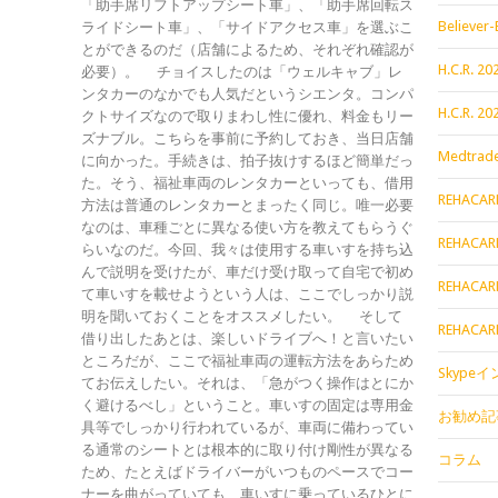
「助手席リフトアップシート車」、「助手席回転ス
Believer-
ライドシート車」、「サイドアクセス車」を選ぶこ
とができるのだ（店舗によるため、それぞれ確認が
H.C.R. 
必要）。 チョイスしたのは「ウェルキャブ」レ
ンタカーのなかでも人気だというシエンタ。コンパ
H.C.R. 
クトサイズなので取りまわし性に優れ、料金もリー
ズナブル。こちらを事前に予約しておき、当日店舗
Medtrade
に向かった。手続きは、拍子抜けするほど簡単だっ
た。そう、福祉車両のレンタカーといっても、借用
REHACAR
方法は普通のレンタカーとまったく同じ。唯一必要
なのは、車種ごとに異なる使い方を教えてもらうぐ
REHACAR
らいなのだ。今回、我々は使用する車いすを持ち込
んで説明を受けたが、車だけ受け取って自宅で初め
REHACAR
て車いすを載せようという人は、ここでしっかり説
明を聞いておくことをオススメしたい。 そして
REHACAR
借り出したあとは、楽しいドライブへ！と言いたい
ところだが、ここで福祉車両の運転方法をあらため
Skype
てお伝えしたい。それは、「急がつく操作はとにか
く避けるべし」ということ。車いすの固定は専用金
お勧め記
具等でしっかり行われているが、車両に備わってい
る通常のシートとは根本的に取り付け剛性が異なる
コラム
ため、たとえばドライバーがいつものペースでコー
ナーを曲がっていても、車いすに乗っているひとに