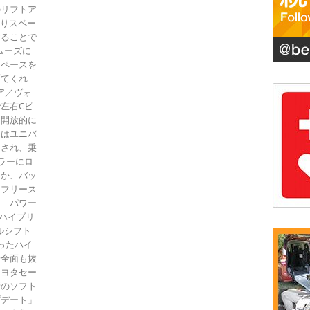
のリフトア
降りスペー
することで
ムーズに
スペースを
げてくれ
ア／ヴォ
左右Cピ
り開放的に
にはユニバ
）され、乗
ラーにロ
ほか、バッ
「フリース
。 パワー
）のハイブリ
ャルシフト
ったハイ
安全面も抜
トヨタセー
新のソフト
プデート」