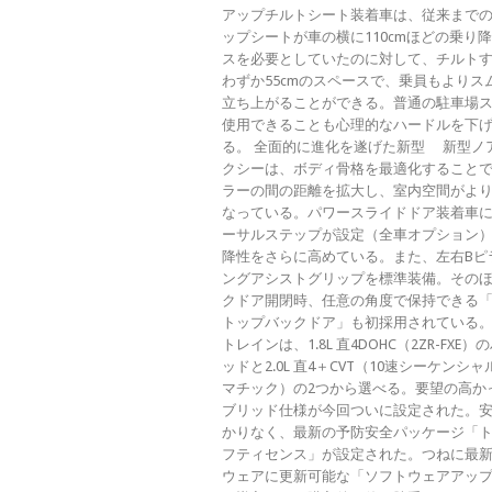
アップチルトシート装着車は、従来まで
ップシートが車の横に110cmほどの乗り
スを必要としていたのに対して、チルト
わずか55cmのスペースで、乗員もよりス
立ち上がることができる。普通の駐車場
使用できることも心理的なハードルを下
る。 全面的に進化を遂げた新型 新型ノ
クシーは、ボディ骨格を最適化することで
ラーの間の距離を拡大し、室内空間がよ
なっている。パワースライドドア装着車
ーサルステップが設定（全車オプション
降性をさらに高めている。また、左右Bピ
ングアシストグリップを標準装備。その
クドア開閉時、任意の角度で保持できる
トップバックドア」も初採用されている
トレインは、1.8L 直4DOHC（2ZR-FXE
ッドと2.0L 直4＋CVT（10速シーケンシ
マチック）の2つから選べる。要望の高か
ブリッド仕様が今回ついに設定された。
かりなく、最新の予防安全パッケージ「
フティセンス」が設定された。つねに最
ウェアに更新可能な「ソフトウェアアッ