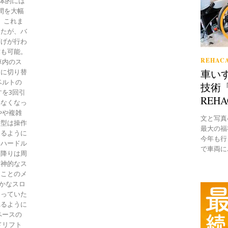
具体的には
間を大幅
 これま
いたが、バ
下げが行わ
作も可能。
REHACA
車内のス
車い
ドに切り替
ベルトの
技術「
を3回引
REH
要なくなっ
やや複雑
文と写真●B
新型は操作
最大の福
えるように
今年も行
もハードル
で車両に..
り降りは周
精神的なス
ることのメ
やかなスロ
なっていた
れるように
ペースの
ドリフト