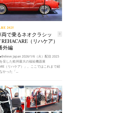
RE 2025
車両で乗るネオクラシッ
0
REHACARE（リハケア）
 番外編
elieve Japan 2026/1/6（火）配信 2025
を呈した欧州最大の福祉機器展
ACARE（リハケア）」。ここではこれまで紹
かった「...