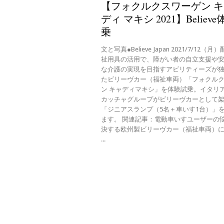
【フォクルクスワーゲン 
ディ マキシ 2021】Believ
乗
文と写真●Believe Japan 2021/7/12（
祉用具の活用で、障がい者の自立支援や
な介護の実現を目指すアビリティーズが
たビリーヴカー（福祉車両）「フォクル
ン キャディマキシ」を体験試乗。イタリ
カッチャグループがビリーヴカーとして
「ジニアスランプ（5名＋車いす1台）」
ます。 関連記事：電動車いすユーザーの
決する欧州製ビリーヴカー（福祉車両）
...