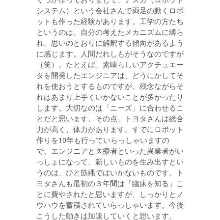
くつか作っておりまして、アスカ（ロボット
システム）という会社さんで両足の動くロボ
ットも作った経験があります。工学の方たち
というのは、自分の考えたメカニズムに縛ら
れ、思いのとおりに解釈する傾向があるよう
に感じます。人間だれしもがそうなのですが
（笑）。たとえば、素晴らしいアクチュエー
タを開発したエンジニアは、どうにかしてそ
れを使おうとするものですが、残念ながらそ
れはあまり上手くいかないことが多かったり
します。大切なのは「ニーズ」に合わせるこ
とだと思います。その点、トヨタさんは総合
力が高く、体力があります。すでにロボット
作りを10年も行っていらっしゃいますの
で。エンジニアと医療者といった異業者がい
っしょになって、新しいものを生み出すとい
うのは、ひと筋縄ではいかないものです。ト
ヨタさんも最初の３年間は「臨床を知る」こ
とに費やされたと思いますが、しっかりとノ
ウハウを蓄積されていらっしゃいます。今後
こうした動きは加速していくと思います。