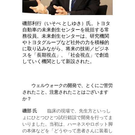
磯部利行（いそべ としゆき）氏。トヨタ
自動車の未来創生センターを統括する常
務役員。未来創生センターは、研究機関
やトヨタグループなど社外の力を積極的
に取り込みながら、将来の技術／ビジネ
スを「長期視点」、「社会視点」で創造
していく機関として新設された。
ウェルウォークの開発で、とくにご苦労
されたこと、注意されたことはございます
か？
磯部
氏
臨床の現場で、先生方といっし
ょにひとつひとつ試行錯誤で開発を行ってま
いりました。当初は、ハーネスやロボット脚
の本体などを「どうやって患者さんに装着し