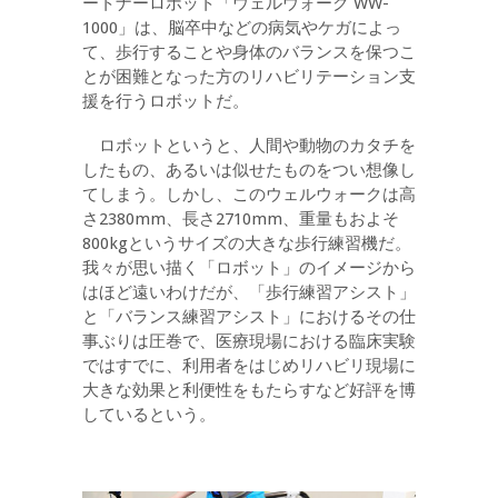
ートナーロボット「ウェルウォーク WW-
1000」は、脳卒中などの病気やケガによっ
て、歩行することや身体のバランスを保つこ
とが困難となった方のリハビリテーション支
援を行うロボットだ。
ロボットというと、人間や動物のカタチを
したもの、あるいは似せたものをつい想像し
てしまう。しかし、このウェルウォークは高
さ2380mm、長さ2710mm、重量もおよそ
800kgというサイズの大きな歩行練習機だ。
我々が思い描く「ロボット」のイメージから
はほど遠いわけだが、「歩行練習アシスト」
と「バランス練習アシスト」におけるその仕
事ぶりは圧巻で、医療現場における臨床実験
ではすでに、利用者をはじめリハビリ現場に
大きな効果と利便性をもたらすなど好評を博
しているという。