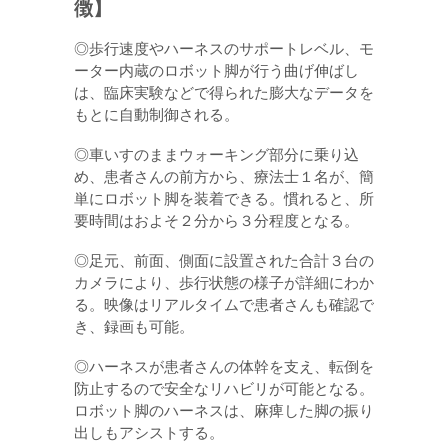
徴】
◎歩行速度やハーネスのサポートレベル、モ
ーター内蔵のロボット脚が行う曲げ伸ばし
は、臨床実験などで得られた膨大なデータを
もとに自動制御される。
◎車いすのままウォーキング部分に乗り込
め、患者さんの前方から、療法士１名が、簡
単にロボット脚を装着できる。慣れると、所
要時間はおよそ２分から３分程度となる。
◎足元、前面、側面に設置された合計３台の
カメラにより、歩行状態の様子が詳細にわか
る。映像はリアルタイムで患者さんも確認で
き、録画も可能。
◎ハーネスが患者さんの体幹を支え、転倒を
防止するので安全なリハビリが可能となる。
ロボット脚のハーネスは、麻痺した脚の振り
出しもアシストする。