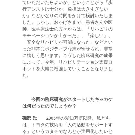
ていただいたらよいか」ということから「歩
行アシストは十分か、負担は大きすぎない
か」などかなりの時間をかけて検討いたしま
した。しかし、おかげさまで、患者さんや医
師、医学療法士の方々からは、「リハビリの
モチベーションが上がった」、「楽しい」、
「安全なリハビリが可能になった」などとい
った非常にポジティブな声が寄せられ、非常
に嬉しく思います。こうした臨床研究の成果
によって、今年、リハビリテーション支援ロ
ボットを大幅に増強していくこととなりまし
た。
今回の臨床研究がスタートしたキッカケ
は何だったのでしょうか？
磯部
氏
2005年の愛知万博以降、私ども
は、トヨタの技術を「人の活動をサポートす
る」というカタチでなんとか実用化したいと