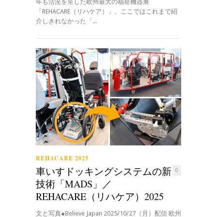
年も活況を呈した欧州最大の福祉機器展
「REHACARE（リハケア）」。ここではこれまで紹
介しきれなかった「...
REHACARE 2025
車いすドッキングシステムの新
0
技術「MADS」／
REHACARE（リハケア）2025
文と写真●Believe Japan 2025/10/27（月）配信 欧州