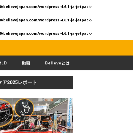
0/believejapan.com/wordpress-4.6.1-ja-jetpack-
0/believejapan.com/wordpress-4.6.1-ja-jetpack-
0/believejapan.com/wordpress-4.6.1-ja-jetpack-
RLD
動画
Believeとは
ケア2025レポート