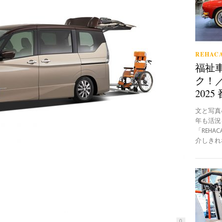
REHACA
福祉
ク！／
2025
文と写真●B
年も活況
「REH
介しきれな
0