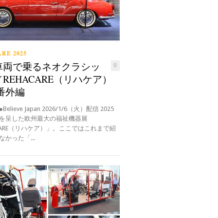
RE 2025
車両で乗るネオクラシッ
0
REHACARE（リハケア）
 番外編
elieve Japan 2026/1/6（火）配信 2025
を呈した欧州最大の福祉機器展
ACARE（リハケア）」。ここではこれまで紹
かった「...