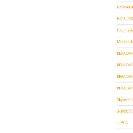
Believer-
H.C.R. 
H.C.R. 
Medtrade
REHACAR
REHACAR
REHACAR
REHACAR
Skype
お勧め記
コラム