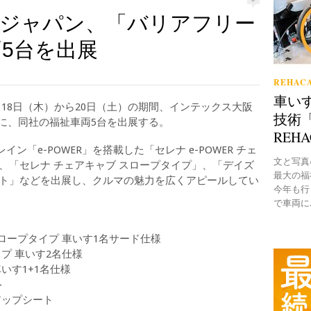
ジャパン、「バリアフリー
両5台を出展
REHACA
車い
18日（木）から20日（土）の期間、インテックス大阪
技術「
」に、同社の福祉車両5台を出展する。
REH
「e-POWER」を搭載した「セレナ e-POWER チェ
文と写真●B
、「セレナ チェアキャブ スロープタイプ」、「デイズ
最大の福
ート」などを出展し、クルマの魅力を広くアピールしてい
今年も行
で車両に..
 スロープタイプ 車いす1名サード仕様
プ 車いす2名仕様
車いす1+1名仕様
ト
アップシート