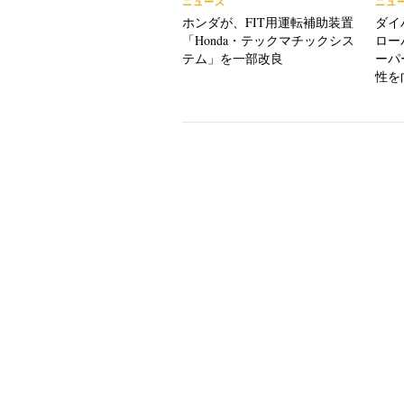
ニュース
ニュ
ホンダが、FIT用運転補助装置
ダイ
「Honda・テックマチックシス
ロー
テム」を一部改良
ーパ
性を