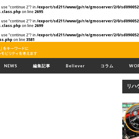
o use "continue 2"? in
/export/sd211/www/jp/r/e/gmoserver/2/0/sd090052
.class.php
on line
2695
o use "continue 2"? in
/export/sd211/www/jp/r/e/gmoserver/2/0/sd090052
.class.php
on line
2699
o use "continue 2"? in
/export/sd211/www/jp/r/e/gmoserver/2/0/sd090052
ss.php
on line
3581
NEWS
編集記事
Believer
コラム
WO
リハ