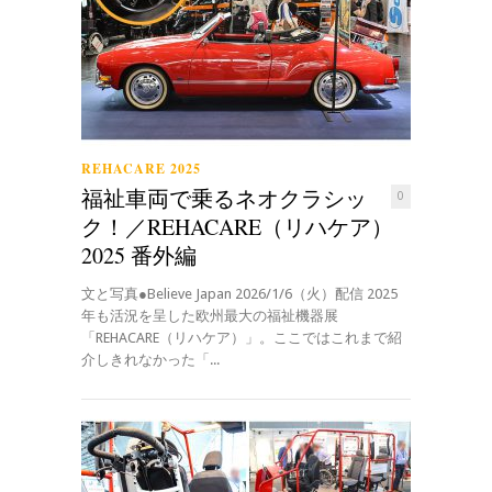
REHACARE 2025
福祉車両で乗るネオクラシッ
0
ク！／REHACARE（リハケア）
2025 番外編
文と写真●Believe Japan 2026/1/6（火）配信 2025
年も活況を呈した欧州最大の福祉機器展
「REHACARE（リハケア）」。ここではこれまで紹
介しきれなかった「...