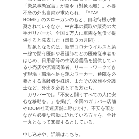
「緊急事態宣言」が発令（対象地域）。不要
不急の外出自粛が求められ、「STAY
HOME」のスローガンのもと、自宅待機が推
奨されているなか、中古車の買取や販売の大
手ガリバーが、全国１万人に車両を無償で提
供すると発表した（最長３カ月間）。
対象となるのは、新型コロナウイルスと第
一線で闘う医師や看護師などの医療従事者を
はじめ、日用品等の生活必需品を提供してい
る小売店や流通関係者、リモートワークでき
ず現場・職場へ足を運ぶワーカー、通院を必
要とする高齢者や妊婦、またその家族や介護
士など、外出を必要とする方たち。
ガリバーでは「不安と闘うすべての人に安
心な移動を。」を掲げ、全国のガリバー店舗
やIDOM社関連店舗に呼びかけ、不安を頂き
ながら必要な移動に迫れている方々を、全社
一丸となって支援するとしている。
申し込みや、詳細はこちら。