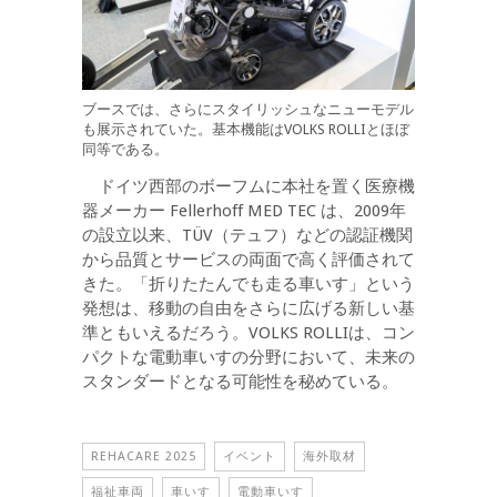
ブースでは、さらにスタイリッシュなニューモデル
も展示されていた。基本機能はVOLKS ROLLIとほぼ
同等である。
ドイツ西部のボーフムに本社を置く医療機
器メーカー Fellerhoff MED TEC は、2009年
の設立以来、TÜV（テュフ）などの認証機関
から品質とサービスの両面で高く評価されて
きた。「折りたたんでも走る車いす」という
発想は、移動の自由をさらに広げる新しい基
準ともいえるだろう。VOLKS ROLLIは、コン
パクトな電動車いすの分野において、未来の
スタンダードとなる可能性を秘めている。
REHACARE 2025
イベント
海外取材
福祉車両
車いす
電動車いす