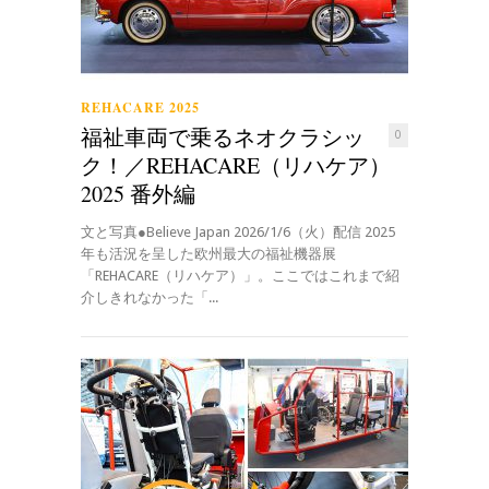
REHACARE 2025
福祉車両で乗るネオクラシッ
0
ク！／REHACARE（リハケア）
2025 番外編
文と写真●Believe Japan 2026/1/6（火）配信 2025
年も活況を呈した欧州最大の福祉機器展
「REHACARE（リハケア）」。ここではこれまで紹
介しきれなかった「...