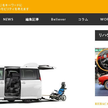
NEWS
編集記事
Believer
コラム
WO
リハ
REHACA