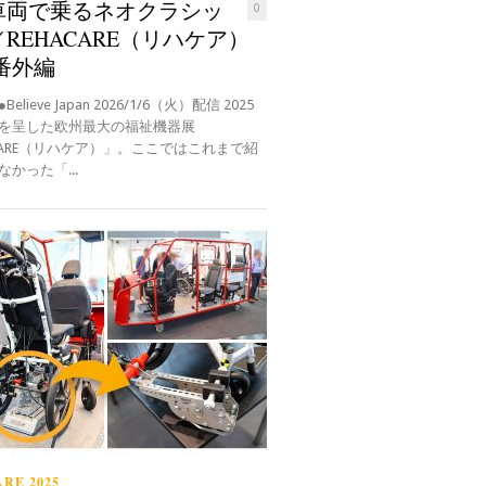
車両で乗るネオクラシッ
0
REHACARE（リハケア）
 番外編
elieve Japan 2026/1/6（火）配信 2025
を呈した欧州最大の福祉機器展
ACARE（リハケア）」。ここではこれまで紹
かった「...
RE 2025