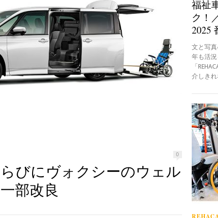
福祉
ク！／
2025
文と写真●B
年も活況
「REH
介しきれな
0
ならびにヴォクシーのウェル
一部改良
REHACA