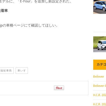
ルに、「E-Four」を追加し新設定された。
装着車
a.jpの車種ページにて確認してほしい。
カテ
福祉車両
車いす
Believer
Believer-
H.C.R. 
H.C.R. 