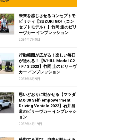
未来を感じさせるコンセプトモ
ビリティ【SUZUKI GO!（コン
セプトモデル）】竹岡 圭のビリ
ーヴカー インプレッション
2024年7月9日
行動範囲が広がる！楽しい毎日
が送れる！【WHILL Model C2
/ F / S 2023】竹岡 圭のビリーヴ
カー インプレッション
2023年6月9日
思いどおりに動かせる【マツダ
MX-30 Self-empowerment
Driving Vehicle 2022】石井昌
道のビリーヴカー インプレッシ
ョン
2022年4月19日
移動する喜び、自由が味わえる