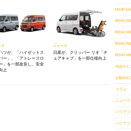
Medtrade
REHACAR
REHACAR
REHACAR
ース
ニュース
ハツが、「ハイゼットス
日産が、クリッパー リオ「チ
REHACAR
パー」、「アトレースロ
ェアキャブ」を一部仕様向上
ー」を一部改良し、安全
Skype
向上
お勧め記
コラム
ニュース
バリアフリ
バリアフリ