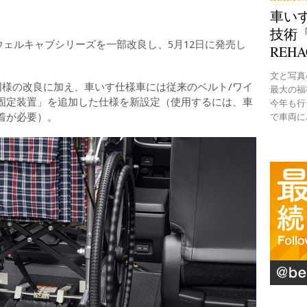
車い
技術「
ウェルキャブシリーズを一部改良し、5月12日に発売し
REH
文と写真●B
同様の改良に加え、車いす仕様車には従来のベルト/ワイ
最大の福
固定装置」を追加した仕様を新設定（使用するには、車
今年も行
着が必要）。
で車両に..