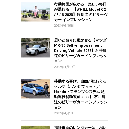
行動範囲が広がる！楽しい毎日
が送れる！【WHILL Model C2
/ F / S 2023】竹岡 圭のビリーヴ
カー インプレッション
2023年6月9日
思いどおりに動かせる【マツダ
MX-30 Self-empowerment
Driving Vehicle 2022】石井昌
道のビリーヴカー インプレッシ
ョン
2022年4月19日
移動する喜び、自由が味わえる
クルマ【ホンダ フィット／
Honda・フランツシステム 足
動運転補助装置 2022】 石井昌
道のビリーヴカー インプレッシ
ョン
2022年4月18日
福祉車両のレンタカーは、思い