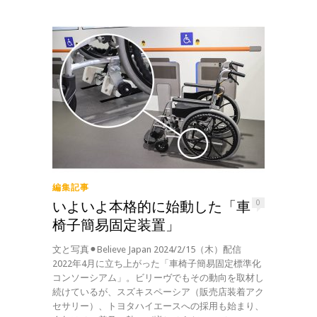
編集記事
いよいよ本格的に始動した「車
0
椅子簡易固定装置」
文と写真⚫︎Believe Japan 2024/2/15（木）配信
2022年4月に立ち上がった「車椅子簡易固定標準化
コンソーシアム」。ビリーヴでもその動向を取材し
続けているが、スズキスペーシア（販売店装着アク
セサリー）、トヨタハイエースへの採用も始まり、