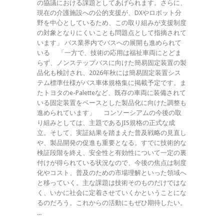
の協議における課題としてあげられます。さらに、
現在の介護施設への公的支援が、DXやロボット分
野を中心としているため、この取り組みが支援制度
の対象となりにくいことも問題点として指摘されて
います」 バス業界内でバスへの展開も進められて
いる 「一方で、技術の応用は福祉車両にとどま
らず、ノンステップバスに向けた簡易固定装置の製
品化も検討され、2026年秋には簡易固定装置シス
テム標準仕様がバス車体規格集に掲載予定です。ま
たトヨタのe-Paletteなど、既存の車両に装備されて
いる固定装置をベースとした製品化に向けた調整も
進められています」 コンソーシアムの今後の取
り組みとしては、主題であるJIS規格の正式な成
立。そして、実証結果を踏まえた普及戦略の見直し
や、製品開発の促進も重要となる。すでに技術的な
検証段階を終え、安全性と有効性について一定の裏
付けが得られている状況なので、今後の焦点は制度
化やコスト、普及のための市場理解といった領域へ
と移っていく。主な課題は技術そのものだけではな
く、いかに社会に定着させていくかということにな
るのだろう。これからの活動にもぜひ期待したい。
...