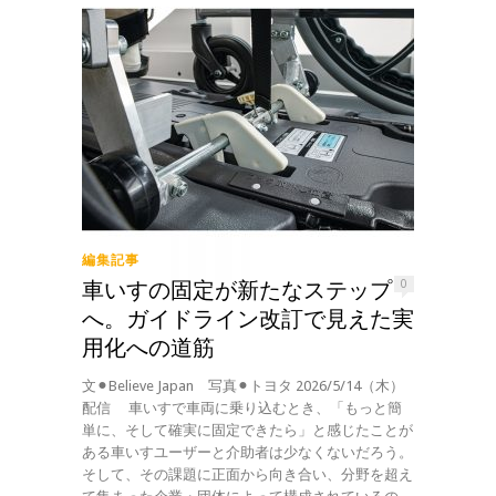
編集記事
車いすの固定が新たなステップ
0
へ。ガイドライン改訂で見えた実
用化への道筋
文⚫︎Believe Japan 写真⚫︎トヨタ 2026/5/14（木）
配信 車いすで車両に乗り込むとき、「もっと簡
単に、そして確実に固定できたら」と感じたことが
ある車いすユーザーと介助者は少なくないだろう。
そして、その課題に正面から向き合い、分野を超え