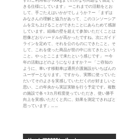
すのご利用者が100kgまでの方なら問題なく固定で
きる仕様にしています」 ーこれまでの活動をとお
して、手ごたえはいかがでしょうか？ー 「まずは
みなさんの理解と協力があって、このコンソーシア
ムを立ち上げることができたことにあらためて感謝
しています。組織の壁を超えて参加いただくことは
想像どおりハードルが高かったですね。次にガイド
ラインを定めて、それを公のものにできたこと。そ
して、これを使った商品が世の中に出てきたという
こと。やっとここまで来たという感じです」 ー今
年の活動はどのようになりますか？ー 「ご存知の
ように、車いす移動車は通所介護施設がいちばんの
ユーザーとなります。ですから、実際に使っていた
だいてそのよさを実感していただくのが好ましいと
思い、この年央から実証実験を行う予定です。複数
の施設で各々3カ月程度使っていただき、使い勝手
向上を実感いただくと共に、効果を測定できればと
思っています」... ...