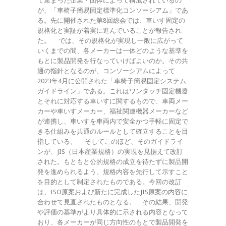
て集まった企業・団体によって構成されているの
が、「車椅子簡易固定標準化コンソーシアム」であ
る。先に開催された第8回総会では、車いす固定の
規格化と実証が着実に進んでいることが報告され
た。 では、その規格化が実現し一般に広がって
いくまでの間、各メーカーは一体どのような基準を
もとに製品開発を行なっていけばよいのか。その共
通の指針となるのが、コンソーシアムによって
2023年4月に公開された「車椅子簡易固定システム
ガイドライン」である。これはワンタッチ固定機器
とそれに対応する車いすに関するもので、車両メー
カーや車いすメーカー、福祉関連機器メーカーなど
が連携し、車いすを車両内で安全かつ手軽に固定で
きる仕組みを共通のルールとして確立することを目
指している。 そしてこのほど、そのガイドライ
ンが、JIS（日本産業規格）の実現を見据えて改訂
された。もともと公的規格の成立を待たずに製品開
発を進められるよう、規格内容を先行して示すこと
を目的として制定されたものである。今回の改訂
は、ISO原案および新たに完成したJIS原案の内容に
合わせて見直されたものとなる。 その結果、開発
や評価の基準がより具体的に示される内容となって
おり、各メーカーが同じ方向性のもとで製品開発を