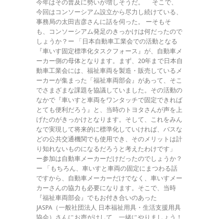
今年はその普及に勢いが増しそうだ。 そこで、
今回はコンソーシアム設立から尽力し続けている、
事務局の太田吉彦さんに話を伺った。 ーそもそ
も、コンソーシアム発足のきっかけは何だったので
しょうか？ー 「日本自動車工業会での活動となる
『車いす固定標準化タスクフォース』が、自動車メ
ーカー側の母体となります。まず、20年まで日本自
動車工業会には、福祉車両を製造・販売しているメ
ーカーが集まった「福祉車両部会』があって、そこ
でさまざまな課題を協議していました。その活動の
なかで『車いすと車両をワンタッチで固定できれば
とても便利だろう』と、当時のトヨタさんが声を上
げたのがきっかけとなります。そして、これをみん
なで実現して将来的に標準化していければ、バスな
どの公共交通機関でも使用でき、そのメリットは計
り知れないものになるだろうと考えたわけです」
ー参加は自動車メーカーだけだったのでしょうか？
ー 「もちろん、車いすと車両の固定にまつわる話
ですから、自動車メーカーだけでなく、車いすメー
カーさんの協力も必要になります。そこで、当時
『福祉車両部会』でもお付き合いのあった
JASPA（一般社団法人 日本福祉用具・生活支援用具
協会）さんにお声がけして、一緒にやりましょう！