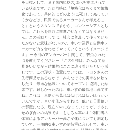
を目標として、まず国内規格のJIS化を推進されて
いる状況です。ただ同時に『規格化はあくまで規格
化であって、具体的にどのように周知して売ってい
くかなどは、民間であるメーカーさんが考えるこ
と』というスタンスですから、コンソーシアムとし
ては、これらを同時に前進させなくてはなりませ
ん。この活動としては、社会に普及して使っていた
だかないと意味がないので、車いす業界と自動車メ
ーカーが力を合わせてやっていくというイメージで
す」 ー今回のアンカーバーに関して、苦労された
点を教えてくださいー 「この仕様は、みんなで意
見をいいながら結果的にここに辿り着いたという感
じです。この形状・位置については、トヨタさんの
先行商品があるなかで、みんなでその実車を体験を
したり、最適な配置についてオープンに協議した結
果です。難しかったのは、車いすの最低地上高です
ね。これは、車側から見れば低ければ低いほうがい
いんですが、車いす側からすれば、低いと日常使い
の邪魔になる。現在50㎜になっていますが、まさに
せめぎ合いの結果です。もちろん車いすご利用者の
体重によるアンカーバー高さ変化についても測定し
ていて、一般的な車いすの耐荷重に合わせて、車い