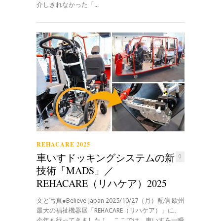
介しきれなかった「...
REHACARE 2025
車いすドッキングシステムの新
0
技術「MADS」／
REHACARE（リハケア）2025
文と写真●Believe Japan 2025/10/27（月）配信 欧州
最大の福祉機器展「REHACARE（リハケア）」に、
今年も行ってきました！ ここでは、車いすを一瞬