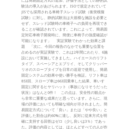
には簡易固定方式の追加、評価手法としての静的試
験法の導入があげられます。ISOで規定されていて
JISでも採用される車椅子スレッド試験（衝突模擬
試験）に対し、静的試験法は大規模な施設を必要と
せず、スレッド試験時の車椅子への負荷を再現でき
ることが確認されています。これによって、簡易固
定対応車椅子開発時に、簡便に車椅子の強度確認が
可能になります」 実証実験でわかった効果と課
題 「次に、今回の報告のなかでも重要な位置を
占めるのが実証実験で、これは2年間にわたり、6施
設において実施してきました。ハイエースのリフト
タイプ、スペーシアとエブリイ、そしてクリッパー
リオのスロープタイプを日常の送迎で使用し、簡易
固定システムの効果や使い勝手を検証。リフト車は
853回、スロープ車は663回乗車した結果、車いす
固定に関するヒヤリハット（事故になりそうだった
状況）はなんと0件！ この点は、安全性の観点か
ら非常に重要な成果だと思っています。さらに、現
場の評価においても明確な傾向が示されました。簡
易固定方式について「良い」または「やや良い」と
評価した割合は約60%に達し、反対に従来方式を明
確に支持する回答はゼロ（少し良いは3％）であっ
た。評価の内容としては、ほとんどすべての人が作