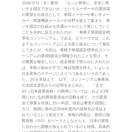
2026/5/13（水）配信 「もっと簡単に、安全に車
いすを固定できないか」というユーザーや介護現場
の要望を出発点として、車両メーカーや車いすメー
カー、関連機器メーカーが分野を超えて集まり、車
いす固定の仕組みを共通ルールとして形にしていく
ことを目的に設立されたのが、「車椅子簡易固定標
準化コンソーシアム」である。ビリーヴでは、これ
までもコンソーシアムによる取り組みについて報告
してきたが、今回は、車椅子簡易固定標準化コンソ
ーシアムの第8回総会が開催されたことを受け、そ
の概要を報告したい。総会報告で明らかにされたの
は、本取り組みがすでに検証段階を終え、いよいよ
社会実装のステージに入りつつあるという点であっ
た。 JISを見据えて 以下、コンソーシアム事務局
の太田吉彦氏からの説明をまとめた。 「まず、
JIS（日本産業規格）の開発については、およそ3年
間にわたるJIS開発委員会の活動を経て、その委員
会で原案を作成しJISへ申請。現在は審査の段階に
入り、順調に進めば2026年度内の規格化が見込ま
れているという状況です。規格の内容は、既存の国
際規格（ISO）をベースとしながらも、日本の実情
に合わせた調整が加えられているのも特徴。具体的