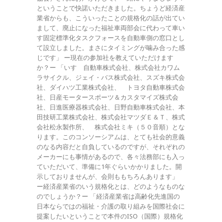
ということで快諾いただきました。ちょうど経済産
業省からも、こういったことの規格化の話が出てい
まして、廃止になった福祉車両部会に代わって車い
す固定標準化タスクフォースを自動車側の窓口とし
て設立しました。まさにタイミングが噛み合った感
じです」 ー現在の参加社を教えていただけます
か？ー 「いすゞ自動車株式会社、株式会社カワム
ラサイクル、ジェイ・バス株式会社、スズキ株式会
社、ダイハツ工業株式会社、 トヨタ自動車株式会
社、日産モータースポーツ＆カスタマイズ株式会
社、日進医療器株式会社、日野自動車株式会社、本
田技研工業株式会社、株式会社マツダＥ＆Ｔ、株式
会社松永製作所、 株式会社ミキ（５０音順）とな
ります。このコンソーシアムは、とても社会的意義
のなる内容だと自負しているのですが、それぞれの
メーカーにも事情があるので、各々法務部にも入っ
ていただいて、準備に1年ぐらいかかりました。開
示しておりませんが、会則ももちろんあります」
ー経済産業省のいう規格化とは、どのようなものな
のでしょうか？ー 「経済産業省は高齢化先進国の
日本ならではの福祉・介護の取り組みを国際社会に
提案したいということで本件のISO（国際）規格化