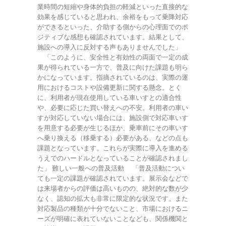
業時間の短縮や身体的負担の軽減といった直接的な
効果を感じていると思われ、余裕をもって乗降対応
ができるといった、介助する側からの心理面でのポ
ジティブな感想も確認されています。結果として、
施設への導入に反対する声もありませんでした」
「このように、安全性と有効性の両面で一定の成
果が得られている一方で、普及に向けた課題も明ら
かになっています。指摘されているのは、実際の運
用におけるコストや設備更新に関する懸念。とく
に、利用者が現在使用している車いすとの適合性
や、必要に応じた買い替えへの不安。利用者の車い
すが対応していない場合には、施設側で対応車いす
を用意する必要が生じるほか、乗車前にその車いす
へ乗り換える（移乗する）必要がある、などの点も
課題となっています。これらが実際に導入を進める
うえでのハードルとなっていることが確認されまし
た」 難しい一般への普及活動 「普及活動につい
ても一定の課題が確認されています。展示会などで
は来場者からの評価は高いものの、絶対的な数が少
なく、認知の拡大も非常に限定的な状況です。また
対応製品の種類が十分でないこと、市場におけるニ
ーズが明確に表れていないことなども、関係機関と