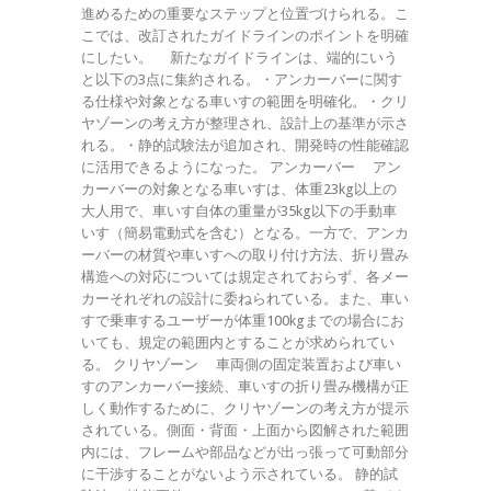
進めるための重要なステップと位置づけられる。こ
こでは、改訂されたガイドラインのポイントを明確
にしたい。 新たなガイドラインは、端的にいう
と以下の3点に集約される。・アンカーバーに関す
る仕様や対象となる車いすの範囲を明確化。・クリ
ヤゾーンの考え方が整理され、設計上の基準が示さ
れる。・静的試験法が追加され、開発時の性能確認
に活用できるようになった。 アンカーバー アン
カーバーの対象となる車いすは、体重23kg以上の
大人用で、車いす自体の重量が35kg以下の手動車
いす（簡易電動式を含む）となる。一方で、アンカ
ーバーの材質や車いすへの取り付け方法、折り畳み
構造への対応については規定されておらず、各メー
カーそれぞれの設計に委ねられている。また、車い
すで乗車するユーザーが体重100kgまでの場合にお
いても、規定の範囲内とすることが求められてい
る。 クリヤゾーン 車両側の固定装置および車い
すのアンカーバー接続、車いすの折り畳み機構が正
しく動作するために、クリヤゾーンの考え方が提示
されている。側面・背面・上面から図解された範囲
内には、フレームや部品などが出っ張って可動部分
に干渉することがないよう示されている。 静的試