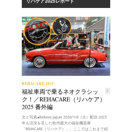
リハケア2025レポート
REHACARE 2025
福祉車両で乗るネオクラシッ
0
ク！／REHACARE（リハケア）
2025 番外編
文と写真●Believe Japan 2026/1/6（火）配信 2025
年も活況を呈した欧州最大の福祉機器展
「REHACARE（リハケア）」。ここではこれまで紹