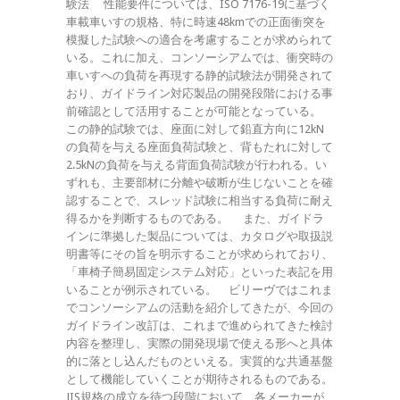
験法 性能要件については、ISO 7176-19に基づく
車載車いすの規格、特に時速48kmでの正面衝突を
模擬した試験への適合を考慮することが求められて
いる。これに加え、コンソーシアムでは、衝突時の
車いすへの負荷を再現する静的試験法が開発されて
おり、ガイドライン対応製品の開発段階における事
前確認として活用することが可能となっている。
この静的試験では、座面に対して鉛直方向に12kN
の負荷を与える座面負荷試験と、背もたれに対して
2.5kNの負荷を与える背面負荷試験が行われる。い
ずれも、主要部材に分離や破断が生じないことを確
認することで、スレッド試験に相当する負荷に耐え
得るかを判断するものである。 また、ガイドラ
インに準拠した製品については、カタログや取扱説
明書等にその旨を明示することが求められており、
「車椅子簡易固定システム対応」といった表記を用
いることが例示されている。 ビリーヴではこれま
でコンソーシアムの活動を紹介してきたが、今回の
ガイドライン改訂は、これまで進められてきた検討
内容を整理し、実際の開発現場で使える形へと具体
的に落とし込んだものといえる。実質的な共通基盤
として機能していくことが期待されるものである。
JIS規格の成立を待つ段階において、各メーカーが