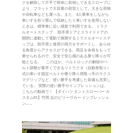
クを解除して片手で簡単に前倒しできるスロープに
より、フラットで大容量の荷室として、大きな荷物
や自転車なども運べる。また、4人乗車をしながら
車いすを折り畳んで収納したり車いすを使用しない
ときは、標準車に近い感覚で利用できる。 ミラク
ルオートステップ 助手席ドアとスライドドアの
開閉に連動して電動で展開するミラクルオートステ
ップは、助手席と後席の両方をサポートし、あらゆ
る角度からアクセスができる。両足を余裕をもって
乗せられるので、安全で安心感のある乗り降りが可
能となる。 このほか、ベルトロックの解除やベ
ルト調整が素早くできるリトラクタ（自動巻取り）
式の車いす固定ベルトや乗り降り用取っ手のラクス
マグリップなど、使い勝手を考慮した装備も充実し
ている。 実際の使い勝手やインプレッションは、
こちらの動画で！ 【ダイハツ タントスローパー カ
スタムRS】竹岡 圭のビリーヴカー インプレッショ
ン... ...