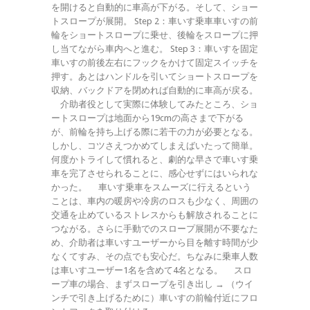
を開けると自動的に車高が下がる。そして、ショー
トスロープが展開。 Step 2：車いす乗車車いすの前
輪をショートスロープに乗せ、後輪をスロープに押
し当てながら車内へと進む。 Step 3：車いすを固定
車いすの前後左右にフックをかけて固定スイッチを
押す。あとはハンドルを引いてショートスロープを
収納、バックドアを閉めれば自動的に車高が戻る。
介助者役として実際に体験してみたところ、ショ
ートスロープは地面から19cmの高さまで下がる
が、前輪を持ち上げる際に若干の力が必要となる。
しかし、コツさえつかめてしまえばいたって簡単。
何度かトライして慣れると、劇的な早さで車いす乗
車を完了させられることに、感心せずにはいられな
かった。 車いす乗車をスムーズに行えるという
ことは、車内の暖房や冷房のロスも少なく、周囲の
交通を止めているストレスからも解放されることに
つながる。さらに手動でのスロープ展開が不要なた
め、介助者は車いすユーザーから目を離す時間が少
なくてすみ、その点でも安心だ。ちなみに乗車人数
は車いすユーザー1名を含めて4名となる。 スロ
ープ車の場合、まずスロープを引き出し → （ウイ
ンチで引き上げるために）車いすの前輪付近にフロ