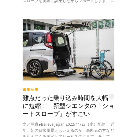
スロープを実際に試乗しながらレポートします。 ...
編集記事
難点だった乗り込み時間を大幅
0
に短縮！ 新型シエンタの「ショ
ートスロープ」がすごい
文と写真●Believe Japan 2022/11/23（水）配信 近
年、朝の日常風景ともいえるのが、高齢者の方など
を迎えにくるデイケアサービスのクルマ。そして、