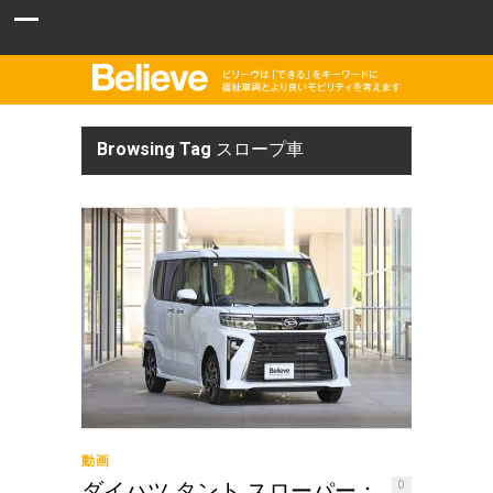
Browsing Tag
スロープ車
動画
ダイハツ タント スローパー：
0