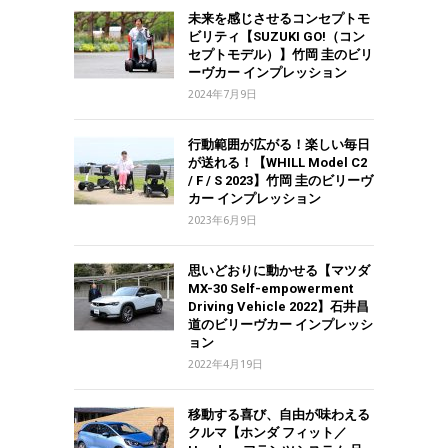
未来を感じさせるコンセプトモ
ビリティ【SUZUKI GO!（コン
セプトモデル）】竹岡 圭のビリ
ーヴカー インプレッション
2024年7月9日
行動範囲が広がる！楽しい毎日
が送れる！【WHILL Model C2
/ F / S 2023】竹岡 圭のビリーヴ
カー インプレッション
2023年6月9日
思いどおりに動かせる【マツダ
MX-30 Self-empowerment
Driving Vehicle 2022】石井昌
道のビリーヴカー インプレッシ
ョン
2022年4月19日
移動する喜び、自由が味わえる
クルマ【ホンダ フィット／