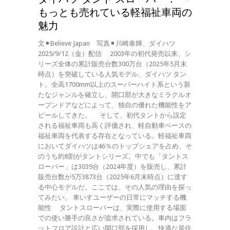
もっとも売れている軽福祉車両の
魅力
文⚫︎Believe Japan 写真⚫︎川崎泰輝、ダイハツ
2025/9/12（金）配信 2003年の初代発売以来、シ
リーズ全体の累計販売台数300万台（2025年5月末
時点）を突破している人気モデル、ダイハツ タン
ト。全高1700mm以上のスーパーハイト系という新
たなジャンルを確立し、開口部が大きなミラクルオ
ープンドアなどによって、独自の優れた機能性をア
ピールしてきた。 そして、初代タントから設定
される福祉車両も高く評価され、軽自動車ベースの
福祉車両を代表する存在となっている。軽福祉車両
においてダイハツは46％のトップシェアを占め、そ
のうち約8割がタントシリーズ。中でも「タントス
ローパー」は3039台（2024年度）を販売し、累計
販売台数が5万3873台（2025年6月末時点）に達す
る中心モデルだ。ここでは、その人気の理由を探っ
てみたい。 車いすユーザーの日常にマッチする機
能性 タントスローパーは、実際に使用する場面
での使い勝手の良さが追求されている。車内はフラ
ットフロア設計と広い開口部を採用し、快適な居住