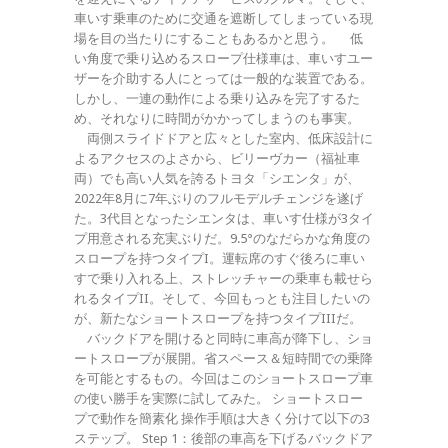
車いす乗車のために交通を遮断してしまっている現
場を目の当たりにすることもあるかと思う。 低
い角度で乗り込めるスロープ仕様車は、車いすユー
ザーを介助する人にとっては一般的な装置である。
しかし、一連の動作による乗り込みを完了するた
め、それなりに時間がかかってしまうのも事実。
両側スライドドアと広々とした室内、低床設計に
よるアクセスのよさから、ビリーヴカー（福祉車
両）でも高い人気を誇るトヨタ「シエンタ」が、
2022年8月に7年ぶりのフルモデルチェンジを遂げ
た。3代目となったシエンタは、車いす仕様が3タイ
プ用意される充実ぶりだ。9.5°のなだらかな角度の
スロープを持つタイプI。運転席のすぐ後ろに車い
すで乗り入れる上、ストレッチャーの乗車も載せら
れるタイプII。そして、今回もっとも注目したいの
が、新たなショートスロープを持つタイプIIIだ。
バックドアを開けると同時に車高が降下し、ショ
ートスロープが展開。省スペース＆短時間での乗降
を可能とするもの。今回はこのショートスロープ車
の使い勝手を実際に試してみた。 ショートスロー
プで動作を簡素化 操作手順は大きく分けて以下の3
ステップ。 Step 1：後部の車高を下げるバックドア