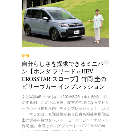
動画
自分らしさを探求できるミニバ
0
ン【ホンダ フリード e:HEV
CROSSTAR スロープ】竹岡 圭の
ビリーヴカー インプレッション
文と写真●Believe Japan 2024/8/23（金）配信 介
助する側、介助される側、双方の立場になってビリ
ーヴカー（福祉車両）をインプレッション！ レポ
ートするのは、介護経験があり自身も福祉車輌取扱
士の資格を持つタレント・モータージャーナリスト
竹岡 圭。今回はホンダ フリード e:HEV CROSSTAR