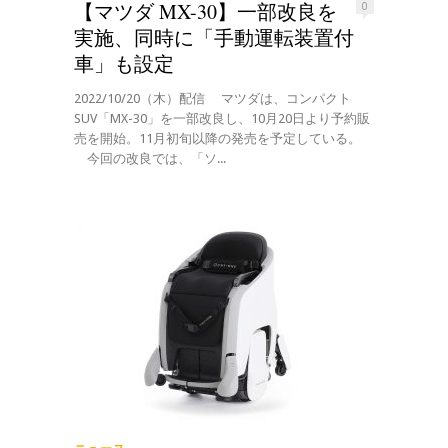
【マツダ MX-30】一部改良を
0
実施、同時に「手動運転装置付
車」も設定
2022/10/20（木）配信 マツダは、コンパクト
SUV「MX-30」を一部改良し、10月20日より予約販
売を開始。11月初旬以降の発売を予定している。
今回の改良では、「ソ...