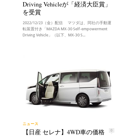
Driving Vehicleが「経済大臣賞」
を受賞
2022/12/23（金）配信 マツダは、同社の手動運
転装置付き「MAZDA MX-30 Self-empowerment
Driving Vehicle」（以下、MX-30 S...
ニュース
【日産 セレナ】4WD車の価格
0