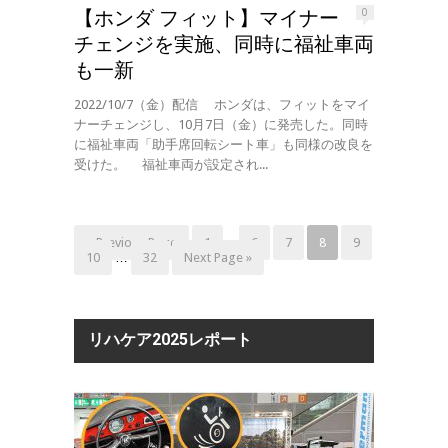
【ホンダ フィット】マイナー
0
チェンジを実施、同時に福祉車両
も一新
2022/10/7（金）配信 ホンダは、フィットをマイ
ナーチェンジし、10月7日（金）に発売した。同時
に福祉車両「助手席回転シート車」も同様の改良を
受けた。 福祉車両が設定され...
« Previous Page
1
…
6
7
8
9
10
…
32
Next Page »
リハケア2025レポート