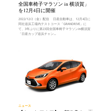
全国車椅子マラソン in 横須賀」
を12月4日に開催
2022/12/2（金）配信 日産自動車は、12月4日に
同社追浜工場内テストコース「GRANDRIVE」に
て、3年ぶりに第23回全国車椅子マラソンin横須賀
「日産カップ追浜チャン...
ニュース