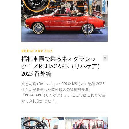
REHACARE 2025
福祉車両で乗るネオクラシッ
0
ク！／REHACARE（リハケア）
2025 番外編
文と写真●Believe Japan 2026/1/6（火）配信 2025
年も活況を呈した欧州最大の福祉機器展
「REHACARE（リハケア）」。ここではこれまで紹
介しきれなかった「...