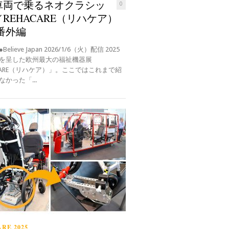
車両で乗るネオクラシッ
0
REHACARE（リハケア）
 番外編
elieve Japan 2026/1/6（火）配信 2025
を呈した欧州最大の福祉機器展
ACARE（リハケア）」。ここではこれまで紹
かった「...
RE 2025