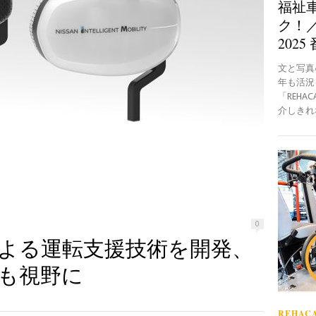
福祉
ク！／
2025
文と写真●B
年も活況
「REH
介しきれな
0
よる運転支援技術を開発、
も視野に
REHACA