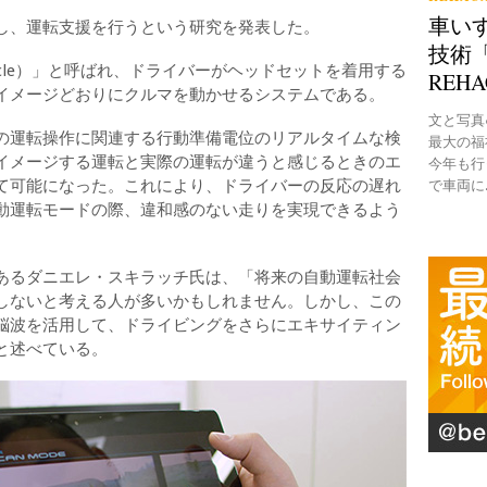
車い
し、運転支援を行うという研究を発表した。
技術「
Vehicle）」と呼ばれ、ドライバーがヘッドセットを着用する
REH
イメージどおりにクルマを動かせるシステムである。
文と写真●B
運転操作に関連する行動準備電位のリアルタイムな検
最大の福
イメージする運転と実際の運転が違うと感じるときのエ
今年も行
て可能になった。これにより、ドライバーの反応の遅れ
で車両に..
動運転モードの際、違和感のない走りを実現できるよう
るダニエレ・スキラッチ氏は、「将来の自動運転社会
しないと考える人が多いかもしれません。しかし、この
脳波を活用して、ドライビングをさらにエキサイティン
と述べている。