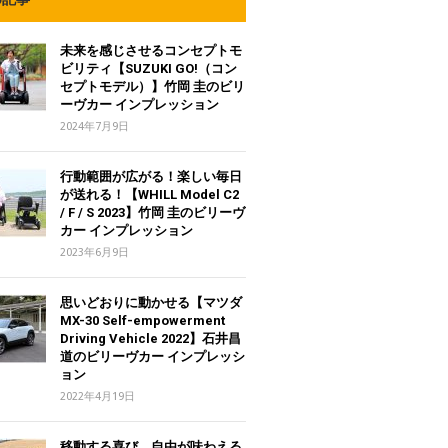
未来を感じさせるコンセプトモ
ビリティ【SUZUKI GO!（コン
セプトモデル）】竹岡 圭のビリ
ーヴカー インプレッション
2024年7月9日
行動範囲が広がる！楽しい毎日
が送れる！【WHILL Model C2
/ F / S 2023】竹岡 圭のビリーヴ
カー インプレッション
2023年6月9日
思いどおりに動かせる【マツダ
MX-30 Self-empowerment
Driving Vehicle 2022】石井昌
道のビリーヴカー インプレッシ
ョン
2022年4月19日
移動する喜び、自由が味わえる