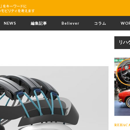
NEWS
編集記事
Believer
コラム
WO
リハ
REHACA