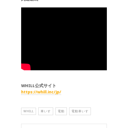
WHILL公式サイト
https://whill.inc/jp/
WHILL
車いす
電動
電動車いす