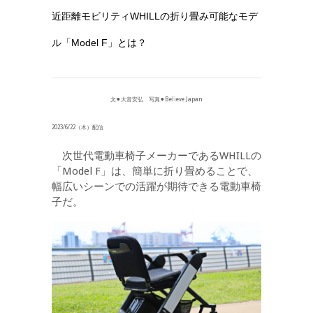
近距離モビリティWHILLの折り畳み可能なモデ
ル「Model F」とは？
文⚫︎大音安弘 写真⚫︎Believe Japan
2023/6/22（木）配信
次世代電動車椅子メーカーであるWHILLの
「Model F」は、簡単に折り畳めることで、
幅広いシーンでの活躍が期待できる電動車椅
子だ。