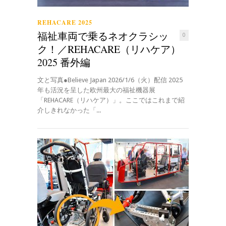
REHACARE 2025
福祉車両で乗るネオクラシッ
0
ク！／REHACARE（リハケア）
2025 番外編
文と写真●Believe Japan 2026/1/6（火）配信 2025
年も活況を呈した欧州最大の福祉機器展
「REHACARE（リハケア）」。ここではこれまで紹
介しきれなかった「...