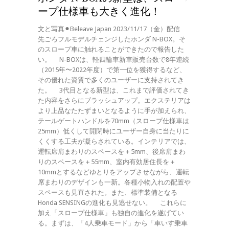
ープ仕様車も大きく進化！
文と写真⚫︎Beleave Japan 2023/11/17（金）配信
先ごろフルモデルチェンジしたホンダ N-BOX。そ
のスロープ車に触れることができたので報告した
い。 N-BOXは、軽四輪車新車販売台数で8年連続
（2015年〜2022年度）で第一位を獲得するなど、
その優れた資質で多くのユーザーに支持されてき
た。 3代目となる新型は、これまで評価されてき
た内容をさらにブラッシュアップ。エクステリアは
より上品なたたずまいとなるように手が加えられ、
テールゲートハンドルを70mm（スロープ仕様車は
25mm）低くして開閉時にユーザー自身に当たりに
くくする工夫が凝らされている。インテリアでは、
運転席肩まわりのスペースを＋5mm、後席肩まわ
りのスペースを＋55mm、室内有効居住長を＋
10mmとするなどゆとりをアップさせながら、運転
席まわりのデザインも一新。各種小物入れの配置や
スペースも見直された。また、標準装備となる
Honda SENSINGの進化も見逃せない。 これらに
加え「スロープ仕様車」も独自の進化を遂げてい
る。まずは、「4人乗車モード」から「車いす乗車