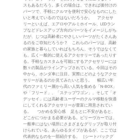
スもあるだろう。多くの場合は、できれば後付けの
パーツで、手軽にクルマを便利で安心なものにした
いと考えているのではないだろうか。 アクセサ
リーといえば、エアロやアルミホイール、LEDラン
プなどドレスアップ方向のパーツをイメージしがち
だが、じつは高齢者にやさしいパーツがたくさんあ
るのをご存知だろうか？ これらのパーツは、高齢
の家族と暮らしていればもちろん、そうではなくて
も、広く一般的に使えるアクセサリーであったりす
る。手軽なカスタムを可能にするアクセサリーには
数々の製品がラインアップされている。今回はその
中から、ホンダ車に注目。実際にどのようなアクセ
サリーがあるのか見てみたいと思う。 幅広い年
代のファミリー層から高い人気を集める「N-BOX」
や「フリード」、「ステップワゴン」、そして「オ
デッセイ」には高齢者ユーザーのクルマ移動を快適
にしてくれるアクセサリーが豊富に用意されてい
る。 つかめる安心感 足もとに不安があると、
どこかにつかまる必要がある。ビリーヴカーでは、
一般車にはない場所にさまざまなグリップが取り付
けられている。あらゆるタイプがあるが、ここでは
代表的なものを一部紹介する。 ［シートバックグ