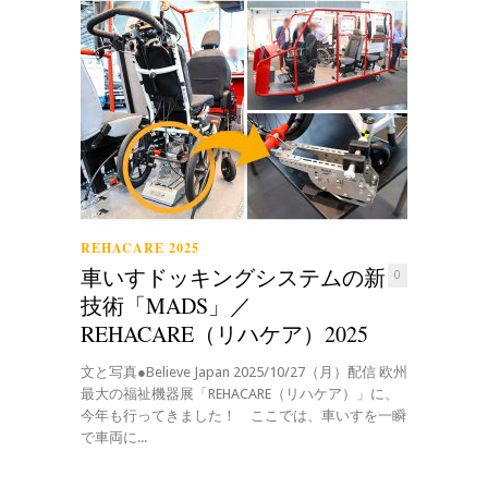
REHACARE 2025
車いすドッキングシステムの新
0
技術「MADS」／
REHACARE（リハケア）2025
文と写真●Believe Japan 2025/10/27（月）配信 欧州
最大の福祉機器展「REHACARE（リハケア）」に、
今年も行ってきました！ ここでは、車いすを一瞬
で車両に...