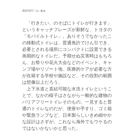
2023/10/17（火）配信
「行きたい、のそばにトイレが行きます」
というキャッチフレーズが新鮮な、トヨタの
「モバイルトイレ」。ありそうでなかったこ
の移動式トイレは、普通免許でけん引でき、
必要とされる場所にコンパクトに設置できる
画期的なトイレだ。予期せぬ災害時はもちろ
ん、お祭りや花火大会などのイベント、キャ
ンプ場やリゾート地、医療的ケアが必要な方
が在籍する学校や施設など、その役割の範囲
は想像以上だろう。
上下水道と直結可能な水洗トイレというこ
とで、なかの様子はさながら一般的な建物の
バリアフリートイレそのもの。一見すると普
通のトイレなのだが、便座や手すり、ゴミ箱
や緊急ランプなど、日本製らしいきめ細やか
な設計はさずが。これなら海外でもウケるの
ではないかないかと思った。