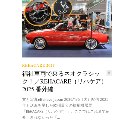
REHACARE 2025
福祉車両で乗るネオクラシッ
0
ク！／REHACARE（リハケア）
2025 番外編
文と写真●Believe Japan 2026/1/6（火）配信 2025
年も活況を呈した欧州最大の福祉機器展
「REHACARE（リハケア）」。ここではこれまで紹
介しきれなかった「...