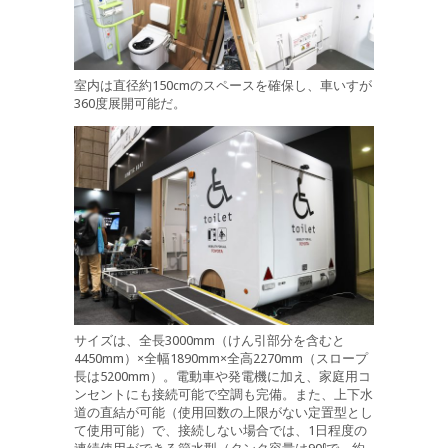
室内は直径約150cmのスペースを確保し、車いすが
360度展開可能だ。
サイズは、全長3000mm（けん引部分を含むと
4450mm）×全幅1890mm×全高2270mm（スロープ
長は5200mm）。電動車や発電機に加え、家庭用コ
ンセントにも接続可能で空調も完備。また、上下水
道の直結が可能（使用回数の上限がない定置型とし
て使用可能）で、接続しない場合では、1日程度の