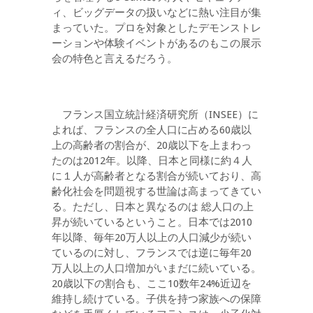
ィ、ビッグデータの扱いなどに熱い注目が集
まっていた。プロを対象としたデモンストレ
ーションや体験イベントがあるのもこの展示
会の特色と言えるだろう。
フランス国立統計経済研究所（INSEE）に
よれば、フランスの全人口に占める60歳以
上の高齢者の割合が、20歳以下を上まわっ
たのは2012年。以降、日本と同様に約４人
に１人が高齢者となる割合が続いており、高
齢化社会を問題視する世論は高まってきてい
る。ただし、日本と異なるのは 総人口の上
昇が続いているということ。日本では2010
年以降、毎年20万人以上の人口減少が続い
ているのに対し、フランスでは逆に毎年20
万人以上の人口増加がいまだに続いている。
20歳以下の割合も、ここ10数年24%近辺を
維持し続けている。子供を持つ家族への保障