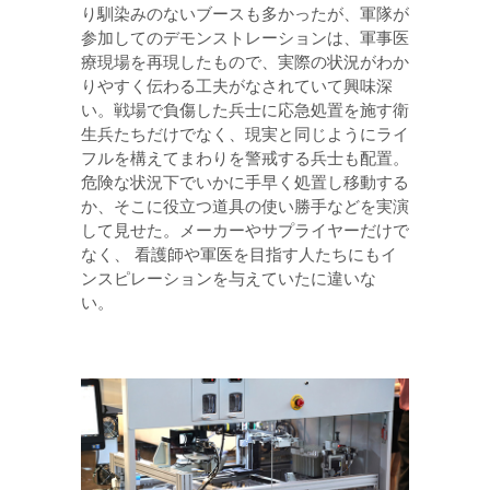
り馴染みのないブースも多かったが、軍隊が
参加してのデモンストレーションは、軍事医
療現場を再現したもので、実際の状況がわか
りやすく伝わる工夫がなされていて興味深
い。戦場で負傷した兵士に応急処置を施す衛
生兵たちだけでなく、現実と同じようにライ
フルを構えてまわりを警戒する兵士も配置。
危険な状況下でいかに手早く処置し移動する
か、そこに役立つ道具の使い勝手などを実演
して見せた。メーカーやサプライヤーだけで
なく、 看護師や軍医を目指す人たちにもイ
ンスピレーションを与えていたに違いな
い。