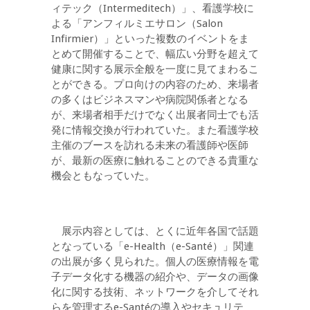
ィテック（Intermeditech）」、看護学校に
よる「アンフィルミエサロン（Salon
Infirmier）」といった複数のイベントをま
とめて開催することで、幅広い分野を超えて
健康に関する展示全般を一度に見てまわるこ
とができる。プロ向けの内容のため、来場者
の多くはビジネスマンや病院関係者となる
が、来場者相手だけでなく出展者同士でも活
発に情報交換が行われていた。また看護学校
主催のブースを訪れる未来の看護師や医師
が、最新の医療に触れることのできる貴重な
機会ともなっていた。
展示内容としては、とくに近年各国で話題
となっている「e-Health（e-Santé）」関連
の出展が多く見られた。個人の医療情報を電
子データ化する機器の紹介や、データの画像
化に関する技術、ネットワークを介してそれ
らを管理するe-Santéの導入やセキュリテ