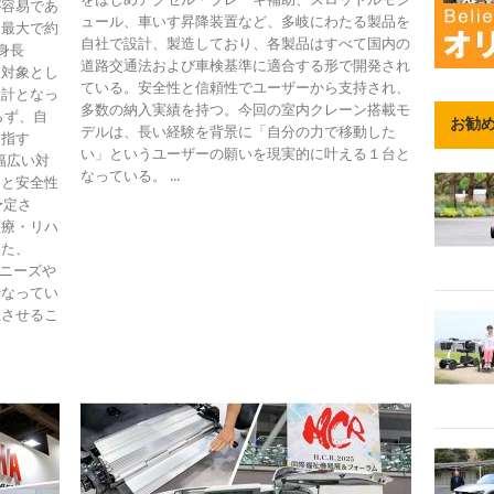
が容易であ
ュール、車いす昇降装置など、多岐にわたる製品を
、最大で約
自社で設計、製造しており、各製品はすべて国内の
身長
道路交通法および車検基準に適合する形で開発され
者を対象とし
ている。安全性と信頼性でユーザーから支持され、
設計となっ
多数の納入実績を持つ。今回の室内クレーン搭載モ
らず、自
お勧
デルは、長い経験を背景に「自分の力で移動した
目指す
い」というユーザーの願いを現実的に叶える１台と
幅広い対
なっている。 ...
さと安全性
予定さ
医療・リハ
また、
のニーズや
行なってい
上させるこ