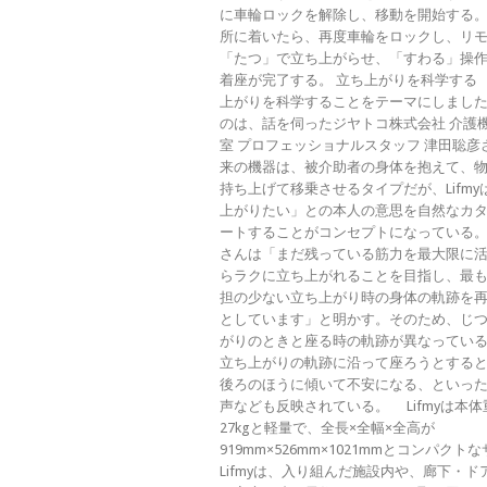
に車輪ロックを解除し、移動を開始する
所に着いたら、再度車輪をロックし、リ
「たつ」で立ち上がらせ、「すわる」操
着座が完了する。 立ち上がりを科学する
上がりを科学することをテーマにしまし
のは、話を伺ったジヤトコ株式会社 介護
室 プロフェッショナルスタッフ 津田聡彦
来の機器は、被介助者の身体を抱えて、
持ち上げて移乗させるタイプだが、Lifmy
上がりたい」との本人の意思を自然なカ
ートすることがコンセプトになっている
さんは「まだ残っている筋力を最大限に
らラクに立ち上がれることを目指し、最
担の少ない立ち上がり時の身体の軌跡を
としています」と明かす。そのため、じ
がりのときと座る時の軌跡が異なってい
立ち上がりの軌跡に沿って座ろうとする
後ろのほうに傾いて不安になる、といっ
声なども反映されている。 Lifmyは本体
27kgと軽量で、全長×全幅×全高が
919mm×526mm×1021mmとコンパクト
Lifmyは、入り組んだ施設内や、廊下・ド