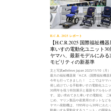
H.C.R. 2025 レポート
【H.C.R.2025 国際福祉機
車いすの電動化ユニット30
ヤマハ、最新モデルにみる
モビリティの新基準
文と写真●Believe Japan 2025/11/10（
最大の福祉機器展「H.C.R.（国際福祉機
今年も行ってきました！ ここではヤマ
発し続けている手動車いすの電動化ユニ
30周年を祝う特別展示と最新モデルをレ
す。 追い求めてきた車いすの電動化 二
じめ、マリン製品や産業用ロボットなど
ヤマハ発動機は、1995年から30年にわた
動車いすを電動化するユニット」の開発