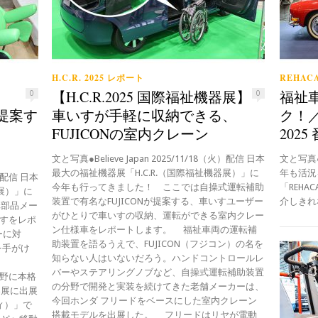
H.C.R. 2025 レポート
REHACA
【H.C.R.2025 国際福祉機器展】
福祉
0
0
が提案す
車いすが手軽に収納できる、
ク！／
FUJICONの室内クレーン
2025
文と写真●Believe Japan 2025/11/18（火）配信 日本
文と写真●B
最大の福祉機器展「H.C.R.（国際福祉機器展）」に
年も活況
土）配信 日本
今年も行ってきました！ ここでは自操式運転補助
「REH
器展）」に
装置で有名なFUJICONが提案する、車いすユーザー
介しきれな
車部品メー
がひとりで車いすの収納、運転ができる室内クレー
いすをレポ
ン仕様車をレポートします。 福祉車両の運転補
ーに対
助装置を語るうえで、FUJICON（フジコン）の名を
を手がけ
知らない人はいないだろう。ハンドコントロールレ
る
バーやステアリングノブなど、自操式運転補助装置
分野に本格
の分野で開発と実装を続けてきた老舗メーカーは、
器展に出展
今回ホンダ フリードをベースにした室内クレーン
ィ）」で
搭載モデルを出展した。 フリードはリヤが電動