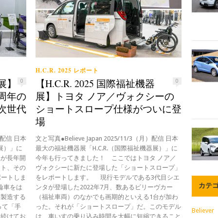
H.C.R. 2025 レポート
器展】
【H.C.R. 2025 国際福祉機器
0
0
周年の
展】トヨタ ノア／ヴォクシーの
次世代
ショートスロープ仕様がついに登
場
月）配信 日本
文と写真●Believe Japan 2025/11/3（月）配信 日本
器展）」に
最大の福祉機器展「H.C.R.（国際福祉機器展）」に
ハが長年開
今年も行ってきました！ ここではトヨタ ノア／
ット、その
ヴォクシーに新たに登場した「ショートスロープ」
ポートしま
をレポートします。 現行モデルである3代目シエ
カテ
輪車をは
ンタが登場した2022年7月、数あるビリーヴカー
を製造する
（福祉車両）のなかでも画期的といえる1台が加わ
って「手
った。それが「ショートスロープ」だ。このモデル
Believer
を続けてお
は、車いすの乗り込み時間を大幅に短縮できること