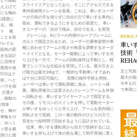
などへ移動
スライドドアとなっており、そこにアクセスできる
抱え上げて
車内収納用クレーンを装着。これは、車いすユーザ
的にも極め
ーが介助の手を借りずに自分の力で車いすを車内に
の課題に
収め、運転できるようにするための装置だ。 車い
る。 移
すユーザーの「自分で積み、自分で走る」を実現
ート 被
クレーンは、Bピラーの内側やルーフフレームに
REHACA
ることを前
ボルトで固定されるため、ユーザーの乗車姿勢や車
車い
フレイル
種に合わせてアームの長さや角度を調整するオーダ
て筋肉の変
技術「
ーメイドとなる。モーター駆動によって車いすを吊
できる設計
REH
り上げる一方で、アームの回転操作は手動とし、軽
的に活用す
量でシンプルな仕組みを実現している。最大引き上
筋廃用や身
文と写真●B
げ能力は最大30kgで、一般的な手動車いすであれ
TCOはク
最大の福
ば十分に対応可能だ。 実際の操作手順も明快。
技術」へと
今年も行
ユーザーは車いすで運転席横に進み、シートへ移
ウハウを福
で車両に..
乗。運転席後方に設置されたクレーンアームを外側
、介護さ
へ回転させ、車いすをワイヤーフックで固定する。
い、移動の
その後、リモコンのスイッチを押して電動モーター
は簡単
が車いすをゆっくりと吊り上げ、アームを室内側に
乗せ、胸や
回転させて収納。この一連の動作がひとりの力で、
に車輪をロ
安全かつ短時間で完結するように設計されている。
で、ゆっく
従来、車いすを運転席から自力で収納するには、
ート部を横
車いすを持ち上げて体の前を通して助手席側に置く
腰掛けた後