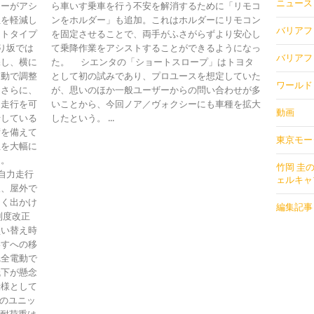
ニュース
ターがアシ
ら車いす乗車を行う不安を解消するために「リモコ
担を軽減し
ンをホルダー」も追加。これはホルダーにリモコン
バリアフリ
ストタイプ
を固定させることで、両手がふさがらずより安心し
下り坂では
て乗降作業をアシストすることができるようになっ
バリアフリ
保し、横に
た。 シエンタの「ショートスロープ」はトヨタ
自動で調整
として初の試みであり、プロユースを想定していた
ワールド
。さらに、
が、思いのほか一般ユーザーからの問い合わせが多
た走行を可
いことから、今回ノア／ヴォクシーにも車種を拡大
動画
行している
したという。 ...
術を備えて
東京モー
担を大幅に
する。
竹岡 圭
に自力走行
ェルキャ
人、屋外で
よく出かけ
編集記事
制度改正
買い替え時
いすへの移
完全電動で
低下が懸念
仕様として
2のユニッ