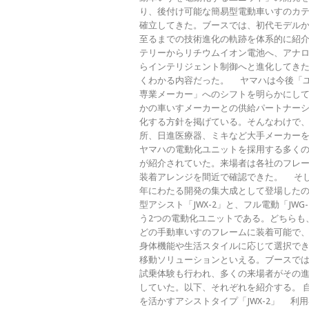
り、後付け可能な簡易型電動車いすのカ
確立してきた。ブースでは、初代モデル
至るまでの技術進化の軌跡を体系的に紹
テリーからリチウムイオン電池へ、アナ
らインテリジェント制御へと進化してき
くわかる内容だった。 ヤマハは今後「
専業メーカー」へのシフトを明らかにし
かの車いすメーカーとの供給パートナー
化する方針を掲げている。そんなわけで
所、日進医療器、ミキなど大手メーカー
ヤマハの電動化ユニットを採用する多く
が紹介されていた。来場者は各社のフレ
装着アレンジを間近で確認できた。 そ
年にわたる開発の集大成として登場した
型アシスト「JWX-2」と、フル電動「JWG
う2つの電動化ユニットである。どちらも
どの手動車いすのフレームに装着可能で
身体機能や生活スタイルに応じて選択で
移動ソリューションといえる。ブースで
試乗体験も行われ、多くの来場者がその
していた。以下、それぞれを紹介する。 
を活かすアシストタイプ「JWX-2」 利