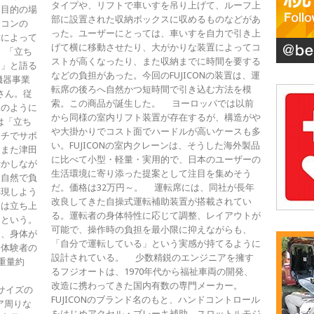
タイプや、リフトで車いすを吊り上げて、ルーフ上
。目的の場
部に設置された収納ボックスに収めるものなどがあ
モコンの
った。ユーザーにとっては、車いすを自力で引き上
作によって
げて横に移動させたり、大がかりな装置によってコ
 「立ち
ストが高くなったり、また収納までに時間を要する
た」と語る
などの負担があった。今回のFUJICONの装置は、運
機器事業
転席の後ろへ自然かつ短時間で引き込む方法を模
さん。従
索。この商品が誕生した。 ヨーロッパでは以前
物のように
から同様の室内リフト装置が存在するが、構造がや
は「立ち
や大掛かりでコスト面でハードルが高いケースも多
タチでサポ
い。FUJICONの室内クレーンは、そうした海外製品
。また津田
に比べて小型・軽量・実用的で、日本のユーザーの
活かしなが
生活環境に寄り添った提案として注目を集めそう
も自然で負
だ。価格は32万円～。 運転席には、同社が長年
再現しよう
改良してきた自操式運転補助装置が搭載されてい
つは立ち上
る。運転者の身体特性に応じて調整、レイアウトが
るという。
可能で、操作時の負担を最小限に抑えながらも、
と、身体が
「自分で運転している」という実感が持てるように
た体験者の
設計されている。 少数精鋭のエンジニアを擁す
重量約
るフジオートは、1970年代から福祉車両の開発、
改造に携わってきた国内有数の専門メーカー。
なサイズの
FUJICONのブランド名のもと、ハンドコントロール
ア周りな
をはじめアクセル・ブレーキ補助、スロットルモジ