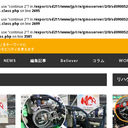
o use "continue 2"? in
/export/sd211/www/jp/r/e/gmoserver/2/0/sd090052
.class.php
on line
2695
o use "continue 2"? in
/export/sd211/www/jp/r/e/gmoserver/2/0/sd090052
.class.php
on line
2699
o use "continue 2"? in
/export/sd211/www/jp/r/e/gmoserver/2/0/sd090052
ss.php
on line
3581
NEWS
編集記事
Believer
コラム
WO
リハ