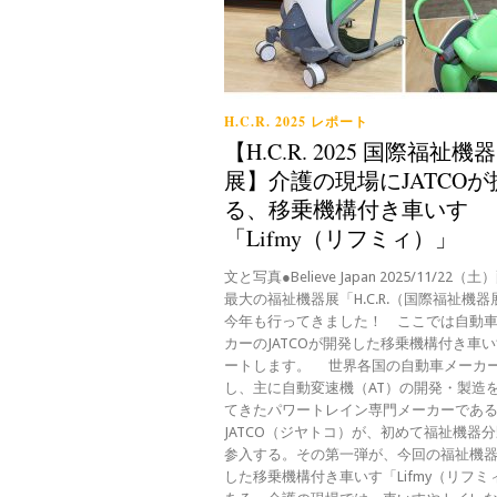
H.C.R. 2025 レポート
【H.C.R. 2025 国際福祉機器
展】介護の現場にJATCO
る、移乗機構付き車いす
「Lifmy（リフミィ）」
文と写真●Believe Japan 2025/11/22（
最大の福祉機器展「H.C.R.（国際福祉機
今年も行ってきました！ ここでは自動
カーのJATCOが開発した移乗機構付き車
ートします。 世界各国の自動車メーカ
し、主に自動変速機（AT）の開発・製造
てきたパワートレイン専門メーカーであ
JATCO（ジヤトコ）が、初めて福祉機器
参入する。その第一弾が、今回の福祉機
した移乗機構付き車いす「Lifmy（リフミ