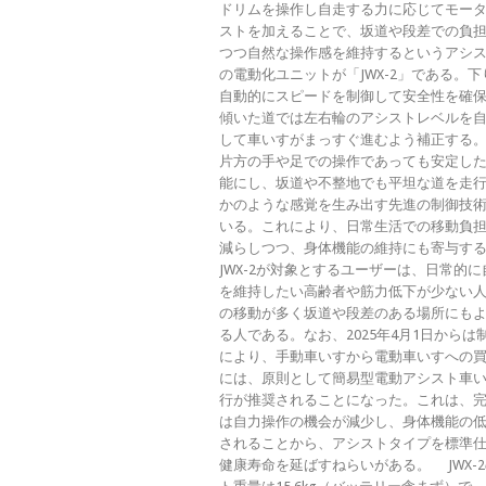
ドリムを操作し自走する力に応じてモー
ストを加えることで、坂道や段差での負
つつ自然な操作感を維持するというアシ
の電動化ユニットが「JWX-2」である。
自動的にスピードを制御して安全性を確
傾いた道では左右輪のアシストレベルを
して車いすがまっすぐ進むよう補正する
片方の手や足での操作であっても安定し
能にし、坂道や不整地でも平坦な道を走
かのような感覚を生み出す先進の制御技
いる。これにより、日常生活での移動負
減らしつつ、身体機能の維持にも寄与
JWX-2が対象とするユーザーは、日常的
を維持したい高齢者や筋力低下が少ない
の移動が多く坂道や段差のある場所にも
る人である。なお、2025年4月1日からは
により、手動車いすから電動車いすへの
には、原則として簡易型電動アシスト車
行が推奨されることになった。これは、
は自力操作の機会が減少し、身体機能の
されることから、アシストタイプを標準
健康寿命を延ばすねらいがある。 JWX-