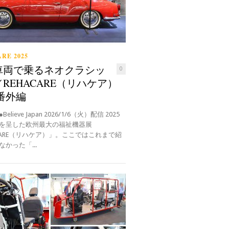
RE 2025
車両で乗るネオクラシッ
0
REHACARE（リハケア）
 番外編
elieve Japan 2026/1/6（火）配信 2025
を呈した欧州最大の福祉機器展
ACARE（リハケア）」。ここではこれまで紹
かった「...