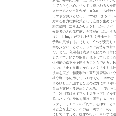
ある。介護の現場では、車いすやトイレ
してもらうため、ベッドに横たわる人を
立たせるという動作が、肉体的にも精神
て大きな負担となる。Lifmyは、まさにこ
対する有力な解決策として注目を集めてい
動の難関「立ち上がり」をしっかりサポ
介護者の方の残存筋力を積極的に活用す
提に「Lifmy」が立ち上がりをサポート、
予防に貢献する。そして、立位が安定し
動も少ないことから、ラクに姿勢を保持
だ。また、利用者は残された筋力を日常
ることで、筋力や筋量が低下してしまう
体機能の低下を予防することもできる。JA
ルマの「走る技術」からひとを「支える
視点を広げ、精密制御・高品質管理のノ
祉分野にも応用していく考えで、Lifmyは
れるひとと介護するひとの双方に寄り添
自由を支援する製品とされる。 使い方
で、利用者はまずフットステップに足を
脇のパッドに身体を預けて固定する。次
ックし、リモコンの「たつ」を押すこと
りと立ち上がる。その後、両サイドのシ
にして「すわる」操作を行い、車いすに