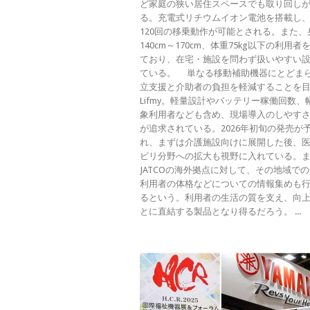
ど家庭の狭い居住スペースでも取り回し
る。充電式リチウムイオン電池を搭載し
120回の移乗動作が可能とされる。また、
140cm～170cm、体重75kg以下の利用
ており、在宅・施設を問わず扱いやすい
ている。 単なる移動補助機器にとどま
立支援と介助者の負担を軽減することを
Lifmy。軽量設計やバッテリー稼働回数、
象利用者なども含め、現場導入のしやす
が追求されている。2026年初旬の発売が
れ、まずは介護施設向けに展開した後、
ビリ分野への拡大も視野に入れている。
JATCOの海外拠点に対して、その地域で
利用者の体格などについての情報集めも
るという。利用者の生活の質を支え、向
とに直結する製品となり得るだろう。 ...