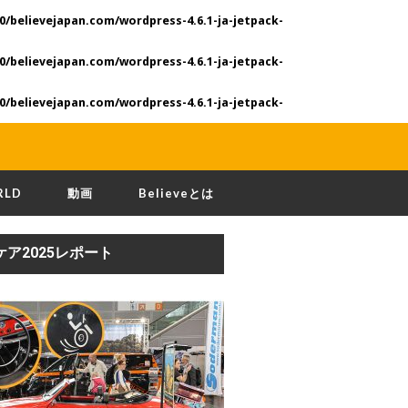
0/believejapan.com/wordpress-4.6.1-ja-jetpack-
0/believejapan.com/wordpress-4.6.1-ja-jetpack-
0/believejapan.com/wordpress-4.6.1-ja-jetpack-
RLD
動画
Believeとは
ケア2025レポート