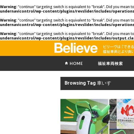
Warning
: "continue" targeting switch is equivalent to "break". Did you mean t
undernavicontrol/wp-content/plugins/revslider/includes/operations
Warning
: "continue" targeting switch is equivalent to "break". Did you mean t
undernavicontrol/wp-content/plugins/revslider/includes/operations
Warning
: "continue" targeting switch is equivalent to "break". Did you mean t
undernavicontrol/wp-content/plugins/revslider/includes/output.cla
HOME
福祉車両検索
Browsing Tag
車いす