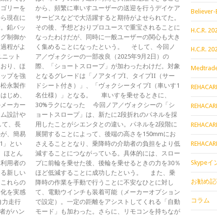
テゴリーを
から、頻繁に車いすユーザーの送迎を行うデイケア
Believer-
から現在に
サービスなどで大活躍すると期待がよせられてた。
介。鉛バッ
その後、予想どおりプロユースで重宝されることに
H.C.R. 
ログ制御か
なったわけだが、同時に一般ユーザーの関心も大き
た過程がよ
く集めることになったという。 そして、今回ノ
H.C.R. 
ユニット
ア／ヴォクシーの一部改良（2025年9月2日）の
ており、ほ
際、「ショートスロープ」が加わったわけだ。対象
Medtrade
シップを強
となるグレードは「ノアタイプI、タイプII（サー
、松永製作
ドシート付き）」、「ヴォクシータイプI（車いす1
REHACAR
をはじめ、
名仕様）」となる。 車いすを乗せるときに、
のメーカー
30%ラクになった 今回ノア／ヴォクシーの「シ
REHACAR
ーム設計や
ョートスロープ」は、新たに2段折れのパネルを採
して、長
用したことがシエンタとの違い。パネルを2段階に
REHACAR
のが、簡易
展開することによって、後端の高さを150mmにお
-1」とい
さえることとなり、乗降時の介助者の負担をより低
REHACAR
、ほとん
減することにつながっている。具体的には、スロー
Skype
、利用者の
プに前輪を乗せた後、後輪を乗せるときの力を30％
きる新しい
ほど低減することに成功したという。 また、乗
お勧め記
はこれらの
降時の作業を手動で行うことに不安なひとに対し
進化を実感
て、電動ウインチも装着可能（メーカーオプション
コラム
自力走行
で設定）。一定の距離をアシストしてくれる「自動
用者がハン
モード」も加わった。さらに、リモコンを持ちなが