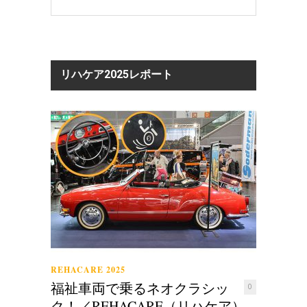
リハケア2025レポート
REHACARE 2025
福祉車両で乗るネオクラシッ
0
ク！／REHACARE（リハケア）