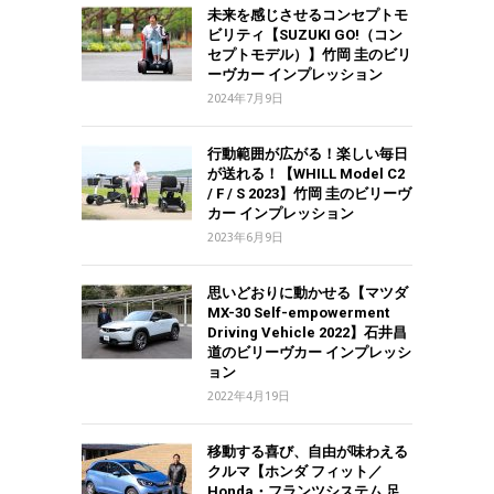
未来を感じさせるコンセプトモ
ビリティ【SUZUKI GO!（コン
セプトモデル）】竹岡 圭のビリ
ーヴカー インプレッション
2024年7月9日
行動範囲が広がる！楽しい毎日
が送れる！【WHILL Model C2
/ F / S 2023】竹岡 圭のビリーヴ
カー インプレッション
2023年6月9日
思いどおりに動かせる【マツダ
MX-30 Self-empowerment
Driving Vehicle 2022】石井昌
道のビリーヴカー インプレッシ
ョン
2022年4月19日
移動する喜び、自由が味わえる
クルマ【ホンダ フィット／
Honda・フランツシステム 足