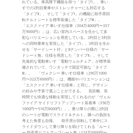
れている。車高降下機能を持つ「タイプⅠ」、車い
すでの2列目乗車やストレッチャーにも対応する
「タイプⅡ」、そして「タイプⅠ」の機能に助手席回
転チルトシートを標準装備した「タイプⅢ」。
「エスクァイア 車いす仕様車（304万4000円〜337
万9000円）」は、広い室内スペースを生かして多
彩なバリエーションを用意している。2列目と3列目
への同時乗車を実現した「タイプⅠ」。3列目を生か
せる「サードシート付」と8ナンバー仕様の「サー
ドシート無」仕様を用意した「タイプⅡ」。そして
先進的な電動車いす「電動ウェルチェア」が標準装
備されていて、ワンタッチで固定可能な「タイプ
Ⅲ」。 「ヴォクシー 車いす仕様車（290万1000
円〜323万6000円）」は、機能やバリエーションは
「エスクァイア 車いす仕様車」と同じ。デザイン
の好みや予算で選ぶことができる。 長距離、長
時間でも快適な移動を実現してくれるのが「ヴェル
ファイア サイドリフトアップシート装着車（356万
1000円〜516万8000円）」。乗り降りの際に2列目
のシートが電動でスライド＆チルト。膝への負担を
考えた角度も自慢。 助手席が回転して車外にス
ライドダウンして乗り降りを助けてくれる「ルーミ
ー 助手席リフトアップシート車（174万5000円〜