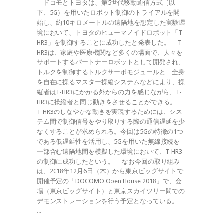
ドコモとトヨタは、第5世代移動通信方式（以
下、5G）を用いたロボット制御のトライアルを開
始し、約10キロメートルの遠隔地を想定した実験環
境において、トヨタのヒューマノイドロボット「T-
HR3」を制御することに成功したと発表した。 T-
HR3は、家庭や医療機関など多くの場面で、人々を
サポートするパートナーロボットとして開発され、
トルクを制御するトルクサーボモジュールと、全身
を自在に操るマスター操縦システムなどにより、操
縦者はT-HR3にかかる外からの力を感じながら、T-
HR3に操縦者と同じ動きをさせることができる。
T-HR3のしなやかな動きを実現するためには、シス
テム間で制御信号をやり取りする際の通信遅延を少
なくすることが求められる。今回は5Gの特徴の1つ
である低遅延性を活用し、5Gを用いた無線接続を
一部含む遠隔地間を模擬した環境において、T-HR3
の制御に成功したという。 なお今回の取り組み
は、2018年12月6日（木）から東京ビッグサイトで
開催予定の「DOCOMO Open House 2018」で、会
場（東京ビッグサイト）と東京スカイツリー間での
デモンストレーションを行う予定となっている。
...