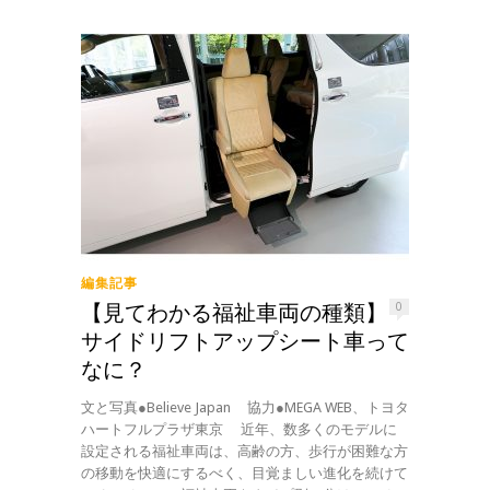
編集記事
【見てわかる福祉車両の種類】
0
サイドリフトアップシート車って
なに？
文と写真●Believe Japan 協力●MEGA WEB、トヨタ
ハートフルプラザ東京 近年、数多くのモデルに
設定される福祉車両は、高齢の方、歩行が困難な方
の移動を快適にするべく、目覚ましい進化を続けて