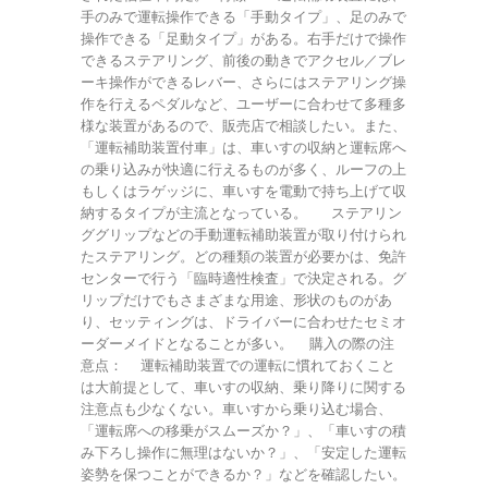
手のみで運転操作できる「手動タイプ」、足のみで
操作できる「足動タイプ」がある。右手だけで操作
できるステアリング、前後の動きでアクセル／ブレ
ーキ操作ができるレバー、さらにはステアリング操
作を行えるペダルなど、ユーザーに合わせて多種多
様な装置があるので、販売店で相談したい。また、
「運転補助装置付車」は、車いすの収納と運転席へ
の乗り込みが快適に行えるものが多く、ルーフの上
もしくはラゲッジに、車いすを電動で持ち上げて収
納するタイプが主流となっている。 ステアリン
ググリップなどの手動運転補助装置が取り付けられ
たステアリング。どの種類の装置が必要かは、免許
センターで行う「臨時適性検査」で決定される。グ
リップだけでもさまざまな用途、形状のものがあ
り、セッティングは、ドライバーに合わせたセミオ
ーダーメイドとなることが多い。 購入の際の注
意点： 運転補助装置での運転に慣れておくこと
は大前提として、車いすの収納、乗り降りに関する
注意点も少なくない。車いすから乗り込む場合、
「運転席への移乗がスムーズか？」、「車いすの積
み下ろし操作に無理はないか？」、「安定した運転
姿勢を保つことができるか？」などを確認したい。