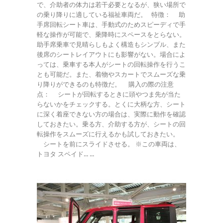
で、介助者の体力は若干必要となるが、狭い場所で
の乗り降りに適している福祉車両だ。 特徴： 助
手席回転シート車は、手動式のためスピーディで手
軽な操作が可能で、乗降時にスペースをとらない。
助手席乗車で見晴らしもよく構造もシンプル、また
後席のシートレイアウトにも影響がない。場合によ
っては、乗車する本人がシートの回転操作を行うこ
とも可能だ。また、着物やスカートでスムーズな乗
り降りができるのも特徴だ。 購入の際の注意
点： シートが回転するときに頭やつま先が当た
らないかをチェックする。とくに大柄な方、シート
に深く着座できない方の場合は、実際に動作を確認
しておきたい。乗る方、介助する方が、シートの回
転操作をスムーズに行えるかも試しておきたい。
シートを前にスライドさせる。 ※この車両は、
トヨタ スペイド... ...