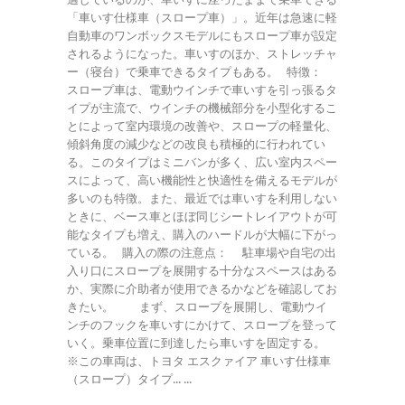
「車いす仕様車（スロープ車）」。近年は急速に軽
自動車のワンボックスモデルにもスロープ車が設定
されるようになった。車いすのほか、ストレッチャ
ー（寝台）で乗車できるタイプもある。 特徴：
スロープ車は、電動ウインチで車いすを引っ張るタ
イプが主流で、ウインチの機械部分を小型化するこ
とによって室内環境の改善や、スロープの軽量化、
傾斜角度の減少などの改良も積極的に行われてい
る。このタイプはミニバンが多く、広い室内スペー
スによって、高い機能性と快適性を備えるモデルが
多いのも特徴。また、最近では車いすを利用しない
ときに、ベース車とほぼ同じシートレイアウトが可
能なタイプも増え、購入のハードルが大幅に下がっ
ている。 購入の際の注意点： 駐車場や自宅の出
入り口にスロープを展開する十分なスペースはある
か、実際に介助者が使用できるかなどを確認してお
きたい。 まず、スロープを展開し、電動ウイ
ンチのフックを車いすにかけて、スロープを登って
いく。乗車位置に到達したら車いすを固定する。
※この車両は、トヨタ エスクァイア 車いす仕様車
（スロープ）タイプ... ...