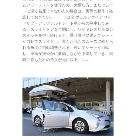
とフットレストを使うため、大柄な方、またはシー
トに深く着座できない方の場合は、実際の動作で確
認しておきたい。 トヨタ ヴェルファイア サイ
ドリフトアップチルトシート車からの降車してみ
る。スライドドアを全開にし、ワイヤレスリモコン
スイッチを押し続けると、乗り降りに備えてシート
が自動でスライドし、背もたれもスムーズに降りら
れる角度に自動調整される。続いてシートが回転
し、座面が緩やかに前傾しながら下降していき、同
時に背もたれの角度が元に戻る。... ...