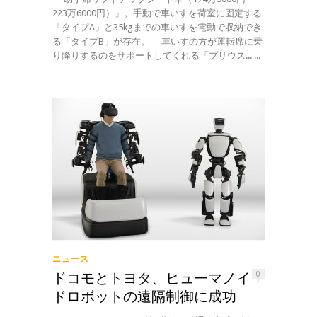
223万6000円）」。手動で車いすを荷室に固定する
「タイプA」と35kgまでの車いすを電動で収納でき
る「タイプB」が存在。 車いすの方が運転席に乗
り降りするのをサポートしてくれる「プリウス... ...
ニュース
ドコモとトヨタ、ヒューマノイ
0
ドロボットの遠隔制御に成功