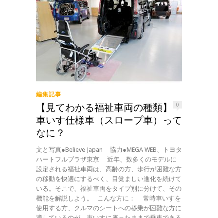
編集記事
【見てわかる福祉車両の種類】
0
車いす仕様車（スロープ車）って
なに？
文と写真●Believe Japan 協力●MEGA WEB、トヨタ
ハートフルプラザ東京 近年、数多くのモデルに
設定される福祉車両は、高齢の方、歩行が困難な方
の移動を快適にするべく、目覚ましい進化を続けて
いる。そこで、福祉車両をタイプ別に分けて、その
機能を解説しよう。 こんな方に： 常時車いすを
使用する方、クルマのシートへの移乗が困難な方に
適しているのが、車いすに座ったままで乗車できる