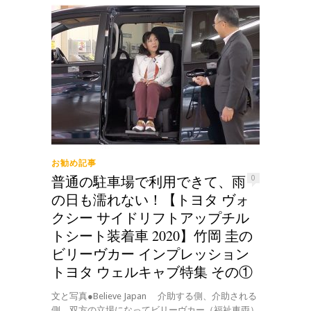
お勧め記事
普通の駐車場で利用できて、雨
0
の日も濡れない！【トヨタ ヴォ
クシー サイドリフトアップチル
トシート装着車 2020】竹岡 圭の
ビリーヴカー インプレッション
トヨタ ウェルキャブ特集 その①
文と写真●Believe Japan 介助する側、介助される
側、双方の立場になってビリーヴカー（福祉車両）