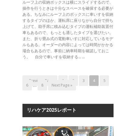
ルーフ上の収納ボックスは横にスライドするので、
操作を行うときは十分なスペースを確保する必要が
ある。ちなみにルーフ上のボックスに車いすを収納
するタイプのほか、運転席に座りながら自分で持ち
上げて、助手席に積み込むタイプの運転補助装置付
車もあるので、もっとも適したタイプを選びたい。
また、折り畳み式の電動車いすに対応しているモデ
ルもある。オーダーの内容によっては時間がかかる
場合もあるので、事前に納車時期を確認しておこ
う。 自分で車いすを収納する... ...
« Previous Page
1
2
3
4
5
6
…
8
Next Page »
リハケア2025レポート