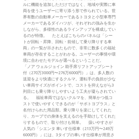
ルに機能を追加しただけではなく、地域や実際に車
両を使うユーザーに寄り添う形で作られている。世
界有数の自動車メーカーであるトヨタと小型車専門
メーカーであるダイハツが、それぞれの強みを生か
しながら、多様性のあるラインアップを構成してい
るのが特徴。 たとえばこちらのパネルは「シー
トが回転・昇降、回転・前傾して乗り降りする車
両」の一覧が示されたもので、非常に数多くの福祉
車両が存在することがわかる。ユーザーの事情や環
境に合わせたモデルが選べるということだ。
「ノア ウェルジョイン 助手席リフトアップシート
付（270万3000円〜276万6000円）」は、多人数の
送迎をより快適にするクルマ。運転手の負担が少な
い車両サイズがポイントで、コストを抑えながら3
列目にも乗り降りしやすいよう工夫が凝らされてい
る。 福祉車両ではないクルマを、簡単かつ低コ
ストで使いやすくできるのが「サポトヨプラス」と
名付けられた用品類。乗り降りを楽にしてくれた
り、カーブでの身体を支えるのを手助けしてくれた
りするもので、取り付けも簡単。 扱いやすさが
人気の「シエンタ 車いす仕様車（213万円〜249万
6000円）」には、3タイプの車いす仕様車が用意さ