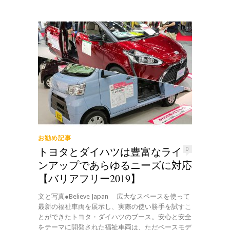
お勧め記事
トヨタとダイハツは豊富なライ
0
ンアップであらゆるニーズに対応
【バリアフリー2019】
文と写真●Believe Japan 広大なスペースを使って
最新の福祉車両を展示し、実際の使い勝手を試すこ
とができたトヨタ・ダイハツのブース。安心と安全
をテーマに開発された福祉車両は、ただベースモデ