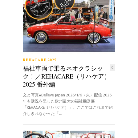
REHACARE 2025
福祉車両で乗るネオクラシッ
0
ク！／REHACARE（リハケア）
2025 番外編
文と写真●Believe Japan 2026/1/6（火）配信 2025
年も活況を呈した欧州最大の福祉機器展
「REHACARE（リハケア）」。ここではこれまで紹
介しきれなかった「...