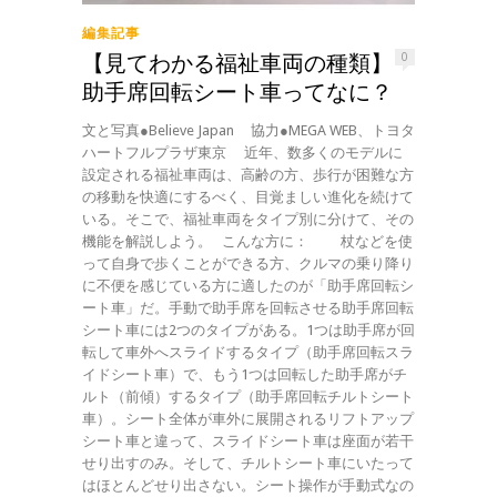
編集記事
【見てわかる福祉車両の種類】
0
助手席回転シート車ってなに？
文と写真●Believe Japan 協力●MEGA WEB、トヨタ
ハートフルプラザ東京 近年、数多くのモデルに
設定される福祉車両は、高齢の方、歩行が困難な方
の移動を快適にするべく、目覚ましい進化を続けて
いる。そこで、福祉車両をタイプ別に分けて、その
機能を解説しよう。 こんな方に： 杖などを使
って自身で歩くことができる方、クルマの乗り降り
に不便を感じている方に適したのが「助手席回転シ
ート車」だ。手動で助手席を回転させる助手席回転
シート車には2つのタイプがある。1つは助手席が回
転して車外へスライドするタイプ（助手席回転スラ
イドシート車）で、もう1つは回転した助手席がチ
ルト（前傾）するタイプ（助手席回転チルトシート
車）。シート全体が車外に展開されるリフトアップ
シート車と違って、スライドシート車は座面が若干
せり出すのみ。そして、チルトシート車にいたって
はほとんどせり出さない。シート操作が手動式なの