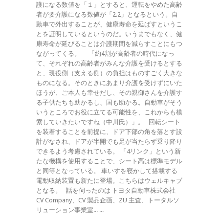
護になる数値を「１」とすると、運転をやめた高齢
者が要介護になる数値が「2.2」となるという。自
動車で外出することが、健康寿命を延ばすというこ
とを証明しているというのだ。いうまでもなく、健
康寿命が延びることは介護期間を減らすことにもつ
ながってくる。 「約4割が高齢者の時代になっ
て、それぞれの高齢者がみんな介護を受けるとする
と、現役側（支える側）の負担はものすごく大きな
ものになる。そのときにあまり介護を受けずにいた
ほうが、ご本人も幸せだし、その親御さんを介護す
る子供たちも助かるし、国も助かる。自動車がそう
いうところでお役に立てる可能性を、これからも模
索していきたいですね（中川氏）」。 回転シート
を装着することを前提に、ドア下部の角を落とす設
計がなされ、ドアが半開でも足が当たらず乗り降り
できるよう考慮されている。 「4リンク」という新
たな機構を使用することで、シート高は標準モデル
と同等となっている。 車いすを寝かして搭載する
電動収納装置も新たに登場。こちらはウェルキャブ
となる。 話を伺ったのは トヨタ自動車株式会社
CV Company、CV 製品企画、ZU 主査、トータルソ
リューション事業室... ...