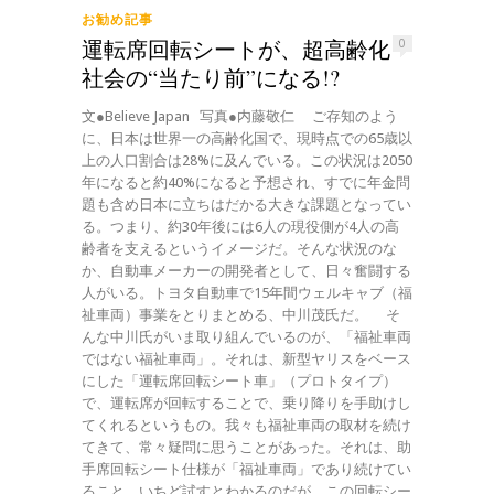
お勧め記事
運転席回転シートが、超高齢化
0
社会の“当たり前”になる!?
文●Believe Japan 写真●内藤敬仁 ご存知のよう
に、日本は世界一の高齢化国で、現時点での65歳以
上の人口割合は28%に及んでいる。この状況は2050
年になると約40%になると予想され、すでに年金問
題も含め日本に立ちはだかる大きな課題となってい
る。つまり、約30年後には6人の現役側が4人の高
齢者を支えるというイメージだ。そんな状況のな
か、自動車メーカーの開発者として、日々奮闘する
人がいる。トヨタ自動車で15年間ウェルキャブ（福
祉車両）事業をとりまとめる、中川茂氏だ。 そ
んな中川氏がいま取り組んでいるのが、「福祉車両
ではない福祉車両」。それは、新型ヤリスをベース
にした「運転席回転シート車」（プロトタイプ）
で、運転席が回転することで、乗り降りを手助けし
てくれるというもの。我々も福祉車両の取材を続け
てきて、常々疑問に思うことがあった。それは、助
手席回転シート仕様が「福祉車両」であり続けてい
ること。いちど試すとわかるのだが、この回転シー