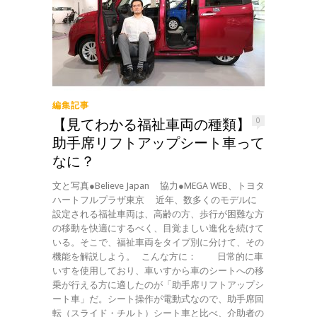
編集記事
【見てわかる福祉車両の種類】
0
助手席リフトアップシート車って
なに？
文と写真●Believe Japan 協力●MEGA WEB、トヨタ
ハートフルプラザ東京 近年、数多くのモデルに
設定される福祉車両は、高齢の方、歩行が困難な方
の移動を快適にするべく、目覚ましい進化を続けて
いる。そこで、福祉車両をタイプ別に分けて、その
機能を解説しよう。 こんな方に： 日常的に車
いすを使用しており、車いすから車のシートへの移
乗が行える方に適したのが「助手席リフトアップシ
ート車」だ。シート操作が電動式なので、助手席回
転（スライド・チルト）シート車と比べ、介助者の