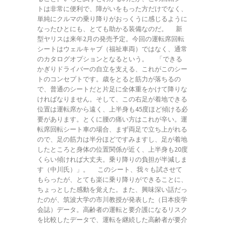
トは非常に便利で、障がいをもった方だけでなく、
単純にクルマの乗り降りがおっくうに感じるように
なったひとにも、とても助かる装備なのだ。 新
型ヤリスは来年2月の発売予定。今回の運転席回転
シートはウェルキャブ（福祉車両）ではなく、通常
のカタログオプションとなるという。 「できる
かぎりドライバーの自立を支える、これがこのシー
トのコンセプトです。歳をとると筋力が落ちるの
で、普通のシートだと片足に全体重をかけて降りな
ければなりません。そして、この右足が着地できる
位置は運転席から遠く、上半身も45度ほど傾ける必
要があります。とくに腰の痛い方はこれが辛い。運
転席回転シート車の場合、まず両足で立ち上がれる
ので、足の筋力は半分ほどですみますし、足が着地
したところと身体の位置関係が近く、上半身も20度
くらい傾ければ大丈夫。乗り降りの負担が半減しま
す（中川氏）」。 このシート、我々も試させて
もらったが、とても楽に乗り降りができることに、
ちょっとした感動を覚えた。また、興味深い話だっ
たのが、筑波大学の市川教授が発表した（日本疫学
会誌）データ。高齢者の運転と要介護になるリスク
を比較したデータで、運転を継続した高齢者が要介