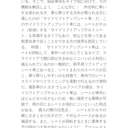
いる。そこで、福祉車両をタイプ別に分けて、その
機能を解説しよう。 こんな方に： 外出時に車い
すを使われる方、乗り降りする方向が限られる方に
適したのが「サイドリフトアップシート車」だ。こ
のサイドリフトアップシート車には、シートがチル
ト（前傾）する「サイドリフトアップチルトシー
ト」を装備するタイプもあり、杖などを使ってある
程度自身で歩くことができる方の使用を想定してい
る。 特徴： サイドリフトアップシート車は、シ
ートが回転して、車外へせり出してくるタイプ。ス
ライドドアで開口部が大きめなミニバンの２列目に
備えられているのが一般的だ。助手席リフトアップ
シート車と比べると、シートまわりのスペースが広
く、乗り降りしやすいのも特徴で、車内でのシート
スライドやリクライニングも電動で行えるので便利
だ。撮影車のトヨタ ヴェルファイアの場合、サイ
ドリフトアップチルトシート車は、シートが車外に
ほとんどせり出さないため、狭い場所でも乗降が可
能で、雨の日にもシートが濡れにくいといった利点
がある。 購入の際の注意点： シートがクルマの
横に大きくせり出すので、十分なスペースがあるか
確認する。また、シートが回転するときに乗車する
方の頭やつま先が当たらないように、アームレスト