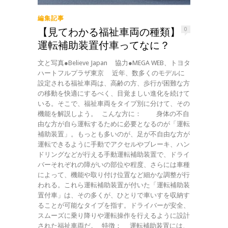
編集記事
【見てわかる福祉車両の種類】
0
運転補助装置付車ってなに？
文と写真●Believe Japan 協力●MEGA WEB、トヨタ
ハートフルプラザ東京 近年、数多くのモデルに
設定される福祉車両は、高齢の方、歩行が困難な方
の移動を快適にするべく、目覚ましい進化を続けて
いる。そこで、福祉車両をタイプ別に分けて、その
機能を解説しよう。 こんな方に： 身体の不自
由な方が自ら運転するために必要となるのが「運転
補助装置」。もっとも多いのが、足が不自由な方が
運転できるように手動でアクセルやブレーキ、ハン
ドリングなどが行える手動運転補助装置で、ドライ
バーそれぞれの障がいの部位や程度、さらには車種
によって、機能や取り付け位置など細かな調整が行
われる。これら運転補助装置が付いた「運転補助装
置付車」は、その多くが、ひとりで車いすを収納す
ることが可能なタイプを指す。ドライバーが安全、
スムーズに乗り降りや運転操作を行えるように設計
された福祉車両だ。 特徴： 運転補助装置には、