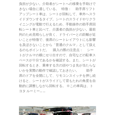
負担が少ない。介助者がシートへの移乗を手助けで
きない場合に適している。 特徴： 助手席リフト
アップシート車は、シートが回転して、車外へスラ
イドダウンするタイプ。シートのスライドやリクラ
イニングが電動で行えるため、手動操作の助手席回
転シート車と比べて、介護者の負担が少ない。最前
列のため見晴らしが良く、ドライバーとの距離が近
いことが特徴で、後席のシートレイアウトにも影響
を及ぼさないことから「普通のクルマ」として扱え
るのもポイントだ。 購入の際の注意点： シー
トがクルマの横にせり出すので、自宅などの駐車ス
ペースが十分であるかを確認する。また、シートが
回転するとき、乗車する方の頭やつま先が当たらな
いかを実際の動作で確認しておきたい。 助手
席のドアを全開にして、リモコンスイッチを押し続
けると、シートがスライドして背もたれの角度を自
動的に調整しながら回転する。 ※この車両は、ト
ヨタ ルーミー... ...